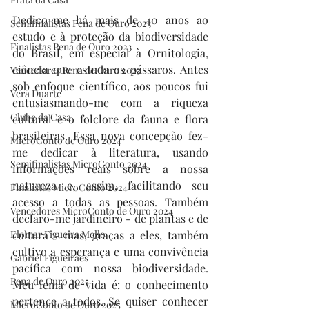
Dedico-me há mais de 40 anos ao 
Semifinalistas Pena de Ouro 2023
estudo e à proteção da biodiversidade 
Finalistas Pena de Ouro 2023
do Brasil, em especial à Ornitologia, 
ciência que estuda os pássaros. Antes 
Vencedores Pena de Ouro 2023
sob enfoque científico, aos poucos fui 
Vera Duarte
entusiasmando-me com a riqueza 
Clube da Casa
cultural e o folclore da fauna e flora 
brasileiras. Essa nova concepção fez-
MicroConto de Ouro 2024
me dedicar à literatura, usando 
Semifinalistas MicroConto 2024
informações reais sobre a nossa 
natureza e, assim, facilitando seu 
Finalistas MicroConto 2024
acesso a todas as pessoas. Também 
Vencedores MicroConto de Ouro 2024
declaro-me jardineiro - de plantas e de 
Elomar Figueira Mello
cultura - mas, graças a eles, também 
cultivo a esperança e uma convivência 
Gabriel Figueiraes
pacífica com nossa biodiversidade. 
Pena de Ouro 2025
Meu lema de vida é: o conhecimento 
pertence a todos. Se quiser conhecer 
MicroConto de Ouro 2025