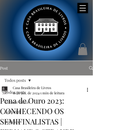
Post
Todos posts
Casa Brasileira de Livros
Todos posts
16 de jan. de 2024
1 min de leitura
Pena de Ouro 2023:
Gota de Tinta
CONHECENDO OS
Editorial
SEMIFINALISTAS |
Notícias