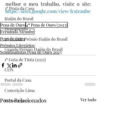
melhor o meu trabalho, visite o site: 
3º Prata da Casa
https://sites.google.com/view/fcstraube
. 
Haijin do Brasil
Pena de Ouro
4º Pena de Ouro (2023)
Depoimento
Fernando Straube
Pena de Ouro
2º Grande Prêmio Haijin do Brasil
Prêmios Literários
Grande Prêmio Haijin do Brasil
Semifinalistas Pena de Ouro 2023
1º Gota de Tinta (2025)
CON
Portal da Casa
Conceição Lima
Posts Relacionados
Ver tudo
Homenagem