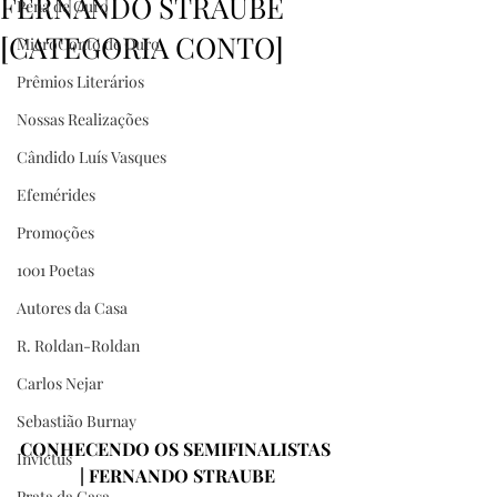
FERNANDO STRAUBE
Pena de Ouro
[CATEGORIA CONTO]
MicroConto de Ouro
Prêmios Literários
Nossas Realizações
Cândido Luís Vasques
Efemérides
Promoções
1001 Poetas
Autores da Casa
R. Roldan-Roldan
Carlos Nejar
Sebastião Burnay
CONHECENDO OS SEMIFINALISTAS 
Invictus
| FERNANDO STRAUBE
Prata da Casa