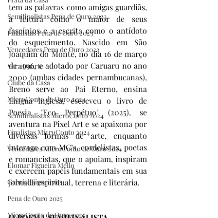
tem as palavras como amigas guardiãs, 
Semifinalistas Pena de Ouro 2023
a leitura como o maior de seus 
fascínios e a escrita como o antídoto 
Finalistas Pena de Ouro 2023
do esquecimento. Nascido em São 
Vencedores Pena de Ouro 2023
Joaquim do Monte, no dia 16 de março 
de 1996, e adotado por Caruaru no ano 
Vera Duarte
2000 (ambas cidades pernambucanas), 
Clube da Casa
Breno serve ao Pai Eterno, ensina 
MicroConto de Ouro 2024
Língua Inglesa, escreveu o livro de 
Poesia "Eco Perpétuo" (2025), se 
Semifinalistas MicroConto 2024
aventura na Pixel Art e se apaixona por 
Finalistas MicroConto 2024
diversas formas de arte, enquanto 
interage com MC’s, cordelistas, poetas 
Vencedores MicroConto de Ouro 2024
e romancistas, que o apoiam, inspiram 
Elomar Figueira Mello
e exercem papéis fundamentais em sua 
Gabriel Figueiraes
jornada espiritual, terrena e literária.
Pena de Ouro 2025
MicroConto de Ouro 2025
O POEMA SEMIFINALISTA