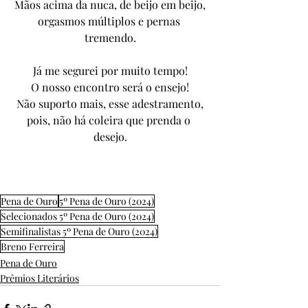
Mãos acima da nuca, de beijo em beijo,
orgasmos múltiplos e pernas 
tremendo.
Já me segurei por muito tempo!
O nosso encontro será o ensejo!
Não suporto mais, esse adestramento,
pois, não há coleira que prenda o 
desejo.
Pena de Ouro
5º Pena de Ouro (2024)
Selecionados 5º Pena de Ouro (2024)
Semifinalistas 5º Pena de Ouro (2024)
Breno Ferreira
Pena de Ouro
Prêmios Literários