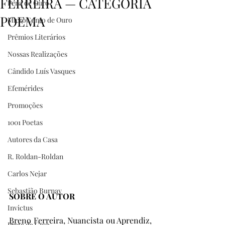
FERREIRA — CATEGORIA
Pena de Ouro
POEMA
MicroConto de Ouro
Prêmios Literários
Nossas Realizações
Cândido Luís Vasques
Efemérides
Promoções
1001 Poetas
Autores da Casa
R. Roldan-Roldan
Carlos Nejar
Sebastião Burnay
SOBRE O AUTOR
Invictus
Breno Ferreira, Nuancista ou Aprendiz, 
Prata da Casa