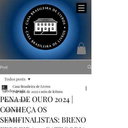
Post
Todos posts
Casa Brasileira de Livros
Todos posts
7 de ago. de 2025
1 min de leitura
PENA DE OURO 2024 |
Gota de Tinta
CONHEÇA OS
Editorial
SEMIFINALISTAS: BRENO
Notícias