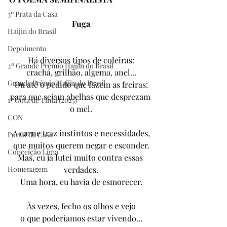
3º Prata da Casa
Fuga
Haijin do Brasil
Depoimento
Há diversos tipos de coleiras:
2º Grande Prêmio Haijin do Brasil
crachá, grilhão, algema, anel...
Grande Prêmio Haijin do Brasil
Ou até o pedido que fazem as freiras:
para que sejam abelhas que desprezam 
1º Gota de Tinta (2025)
o mel.
CON
A carne traz instintos e necessidades,
Portal da Casa
que muitos querem negar e esconder.
Conceição Lima
Mas, eu já lutei muito contra essas 
Homenagem
verdades.
Uma hora, eu havia de esmorecer.
Às vezes, fecho os olhos e vejo
o que poderíamos estar vivendo...