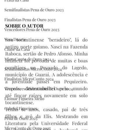
Semifinalistas Pena de Ouro 2023
Finalistas Pena de Ouro 2023
SOBRE O AUTOR
Vencedores Pena de Ouro 2023
Vera Duarte
Sou tocantinense "beradeiro", lá do 
antigo norte goiano. Nasci na Fazenda 
Clube da Casa
Itaboca, sertão de Pedro Afonso. Minha 
MicroConto de Ouro 2024
infância foi povoada de muitas e boas 
peraltices no Povoado do Lagedo, 
Semifinalistas MicroConto 2024
município de Guaraí. A adolescência e 
Finalistas MicroConto 2024
a juventude passei em Pequizeiro. 
Depois, 
destrambelhei
 pelo mundo 
Vencedores MicroConto de Ouro 2024
até fincar raízes novamente em solo 
Elomar Figueira Mello
tocantinense.
Gabriel Figueiraes
Tenho 61 anos, casado, pai de três 
filhos e avô da Elis. Mestrando em 
Pena de Ouro 2025
Literatura pela Universidade Federal 
MicroConto de Ouro 2025