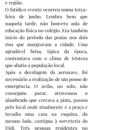
e região.
O fatídico evento ocorreu numa terça-
feira de junho. Lembra bem que 
naquela tarde, não houvera aula de 
educação física no colégio. Era também 
início do período das praias nos dois 
rios que margeavam a cidade. Uma 
agradável brisa, típica da época, 
contrastava com o clima de tristeza 
que abatia a população local.
Após a decolagem da aeronave, foi 
necessário a realização de um pouso de 
emergência. O avião, no solo, não 
conseguiu parar, atravessou o 
alambrado que cercava a pista, p
assou 
pelo local onde atualmente é a praça e 
invadiu uma casa na esquina, do 
mesmo lado, contígua à sorveteria do 
Didi. 
Três pessoas residentes no 