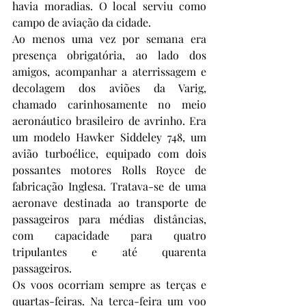
havia moradias. O local serviu como 
campo de aviação da cidade.  
Ao menos uma vez por semana era 
presença obrigatória, ao lado dos 
amigos, acompanhar a aterrissagem e 
decolagem dos aviões da Varig, 
chamado carinhosamente no meio 
aeronáutico brasileiro de avrinho. Era 
um modelo Hawker Siddeley 748, um 
avião turboélice, equipado com dois 
possantes motores Rolls Royce de 
fabricação Inglesa. Tratava-se de uma 
aeronave destinada ao transporte de 
passageiros para médias distâncias, 
com capacidade para quatro 
tripulantes e até quarenta 
passageiros.  
Os voos ocorriam sempre as terças e 
quartas-feiras. Na terça-feira um voo 