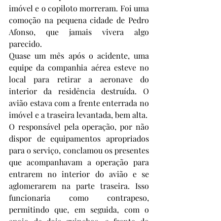
imóvel e o copiloto morreram. Foi uma 
comoção na pequena cidade de Pedro 
Afonso, que jamais vivera algo 
parecido.
Quase um mês após o acidente, uma 
equipe da companhia aérea esteve no 
local para retirar a aeronave do 
interior da residência destruída. O 
avião estava com a frente enterrada no 
imóvel e a traseira levantada, bem alta.
O responsável pela operação, por não 
dispor de equipamentos apropriados 
para o serviço, conclamou os presentes 
que acompanhavam a operação para 
entrarem no interior do avião e se 
aglomerarem na parte traseira. Isso 
funcionaria como contrapeso, 
permitindo que, em seguida, com o 