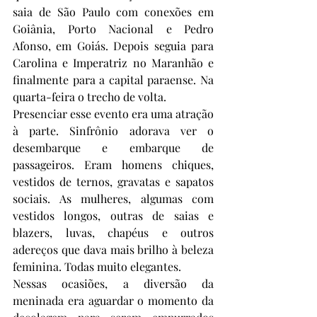
saia de São Paulo com conexões em 
Goiânia, Porto Nacional e Pedro 
Afonso, em Goiás. Depois seguia para 
Carolina e Imperatriz no Maranhão e 
finalmente para a capital paraense. Na 
quarta-feira o trecho de volta.
Presenciar esse evento era uma atração 
à parte. Sinfrônio adorava ver o 
desembarque e embarque de 
passageiros. Eram homens chiques, 
vestidos de ternos, gravatas e sapatos 
sociais. As mulheres, algumas com 
vestidos longos, outras de saias e 
blazers, luvas, chapéus e outros 
adereços que dava mais brilho à beleza 
feminina. Todas muito elegantes.
Nessas ocasiões, a diversão da 
meninada era aguardar o momento da 