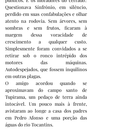
públicos. E os moradores do cerrado? 
Questionava Sínfrônio, em silêncio, 
perdido em suas confabulações e olhar 
atento na rodovia. Sem árvores, sem 
sombras e sem frutos, ficaram à 
margem dessa voracidade de 
crescimento a qualquer custo. 
Simplesmente foram convidados a se 
retirar sob o ronco intrépido dos 
motores das máquinas. 
Autodespejados, que fossem inquilinos 
em outras plagas.
O amigo acordou quando se 
aproximavam do campo santo de 
Tupirama, um pedaço de terra ainda 
intocável. Um pouco mais à frente, 
avistaram ao longe a casa dos padres 
em Pedro Afonso e uma porção das 
águas do rio Tocantins.