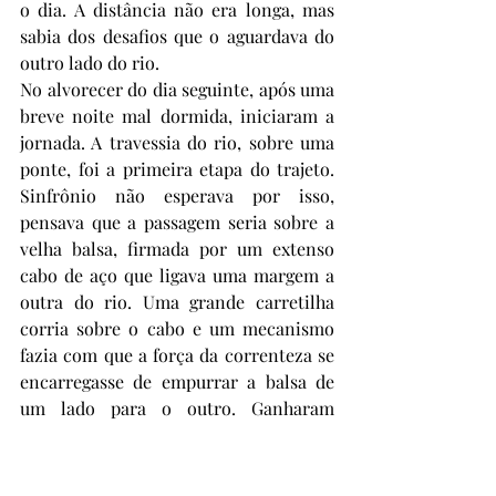
o dia. A distância não era longa, mas 
sabia dos desafios que o aguardava do 
outro lado do rio.
No alvorecer do dia seguinte, após uma 
breve noite mal dormida, iniciaram a 
jornada. A travessia do rio, sobre uma 
ponte, foi a primeira etapa do trajeto. 
Sinfrônio não esperava por isso, 
pensava que a passagem seria sobre a 
velha balsa, firmada por um extenso 
cabo de aço que ligava uma margem a 
outra do rio. Uma grande carretilha 
corria sobre o cabo e um mecanismo 
fazia com que a força da correnteza se 
encarregasse de empurrar a balsa de 
um lado para o outro. Ganharam 
tempo.
Pouco mais de uma hora de percurso se 
passara naquela manhã de tempo 