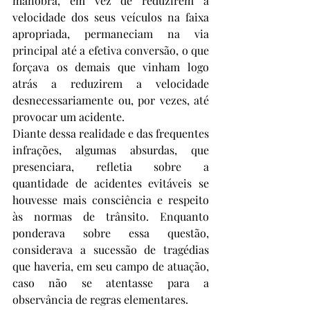
manobra, em vez de reduzirem a 
velocidade dos seus veículos na faixa 
apropriada, permaneciam na via 
principal até a efetiva conversão, o que 
forçava os demais que vinham logo 
atrás a reduzirem a velocidade 
desnecessariamente ou, por vezes, até 
provocar um acidente.
Diante dessa realidade e das frequentes 
infrações, algumas absurdas, que 
presenciara, refletia sobre a 
quantidade de acidentes evitáveis se 
houvesse mais consciência e respeito 
às normas de trânsito. Enquanto 
ponderava sobre essa questão, 
considerava a sucessão de tragédias 
que haveria, em seu campo de atuação, 
caso não se atentasse para a 
observância de regras elementares.