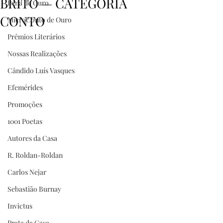
BRITO — CATEGORIA
Pena de Ouro
CONTO
MicroConto de Ouro
Prêmios Literários
Nossas Realizações
Cândido Luís Vasques
Efemérides
Promoções
1001 Poetas
Autores da Casa
R. Roldan-Roldan
Carlos Nejar
Sebastião Burnay
Invictus
Prata da Casa