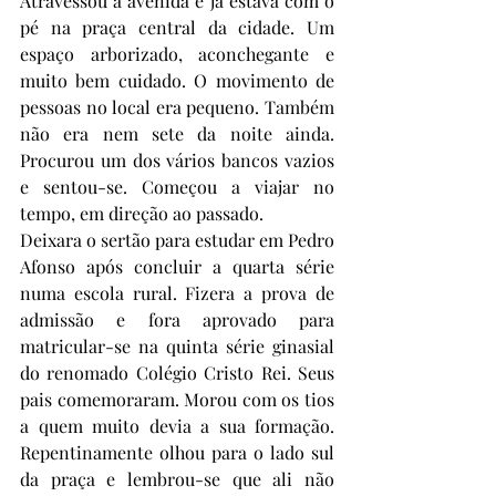
Atravessou a avenida e já estava com o 
pé na praça central da cidade. Um 
espaço arborizado, aconchegante e 
muito bem cuidado. O movimento de 
pessoas no local era pequeno. Também 
não era nem sete da noite ainda. 
Procurou um dos vários bancos vazios 
e sentou-se. Começou a viajar no 
tempo, em direção ao passado.  
Deixara o sertão para estudar em Pedro 
Afonso após concluir a quarta série 
numa escola rural. Fizera a prova de 
admissão e fora aprovado para 
matricular-se na quinta série ginasial 
do renomado Colégio Cristo Rei. Seus 
pais comemoraram. Morou com os tios 
a quem muito devia a sua formação. 
Repentinamente olhou para o lado sul 
da praça e lembrou-se que ali não 