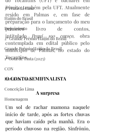
do Tocantins (UFT) e bacharel em 
Direito também pela UFT. Atualmente 
3º Prata da Casa
resido em Palmas e, em fase de 
Haijin do Brasil
preparação para o lançamento do meu 
Depoimento
primeiro livro de contos, 
intitulado 
Pequi 100 caroço,
 obra 
2º Grande Prêmio Haijin do Brasil
contemplada em edital público pelo 
Grande Prêmio Haijin do Brasil
município de Palmas, no estado do 
Tocantins.
1º Gota de Tinta (2025)
CON
O CONTO SEMIFINALISTA
Portal da Casa
Conceição Lima
A surpresa
Homenagem
Um sol de rachar mamona naquele 
início de tarde, após as fortes chuvas 
que haviam caído pela manhã. Era o 
período chuvoso na região. Sinfrônio, 