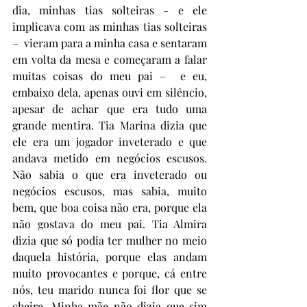
dia, minhas tias solteiras - e ele 
implicava com as minhas tias solteiras 
–  vieram para a minha casa e sentaram 
em volta da mesa e começaram a falar 
muitas coisas do meu pai –  e eu, 
embaixo dela, apenas ouvi em silêncio, 
apesar de achar que era tudo uma 
grande mentira. Tia Marina dizia que 
ele era um jogador inveterado e que 
andava metido em negócios escusos. 
Não sabia o que era inveterado ou 
negócios escusos, mas sabia, muito 
bem, que boa coisa não era, porque ela 
não gostava do meu pai. Tia Almira 
dizia que só podia ter mulher no meio 
daquela história, porque elas andam 
muito provocantes e porque, cá entre 
nós, teu marido nunca foi flor que se 
cheire. Minha mãe não dizia que sim 