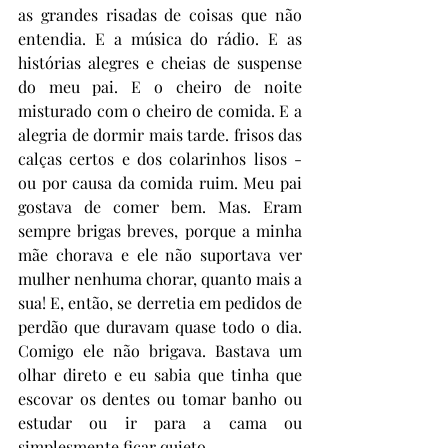
as grandes risadas de coisas que não 
entendia. E a música do rádio. E as 
histórias alegres e cheias de suspense 
do meu pai. E o cheiro de noite 
misturado com o cheiro de comida. E a 
alegria de dormir mais tarde. frisos das 
calças certos e dos colarinhos lisos - 
ou por causa da comida ruim. Meu pai 
gostava de comer bem. Mas. Eram 
sempre brigas breves, porque a minha 
mãe chorava e ele não suportava ver 
mulher nenhuma chorar, quanto mais a 
sua! E, então, se derretia em pedidos de 
perdão que duravam quase todo o dia. 
Comigo ele não brigava. Bastava um 
olhar direto e eu sabia que tinha que 
escovar os dentes ou tomar banho ou 
estudar ou ir para a cama ou 
simplesmente ficar quieto. 