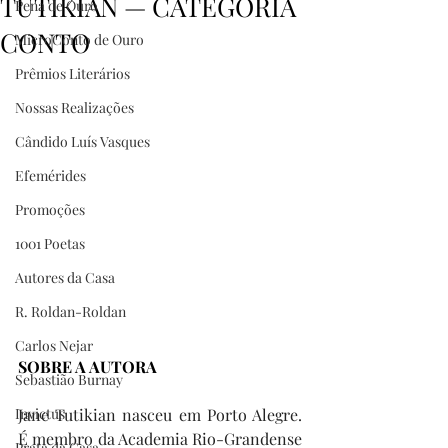
TUTIKIAN — CATEGORIA
Pena de Ouro
CONTO
MicroConto de Ouro
Prêmios Literários
Nossas Realizações
Cândido Luís Vasques
Efemérides
Promoções
1001 Poetas
Autores da Casa
R. Roldan-Roldan
Carlos Nejar
SOBRE A AUTORA
Sebastião Burnay
Invictus
Jane Tutikian nasceu em Porto Alegre. 
É membro da Academia Rio-Grandense 
Prata da Casa