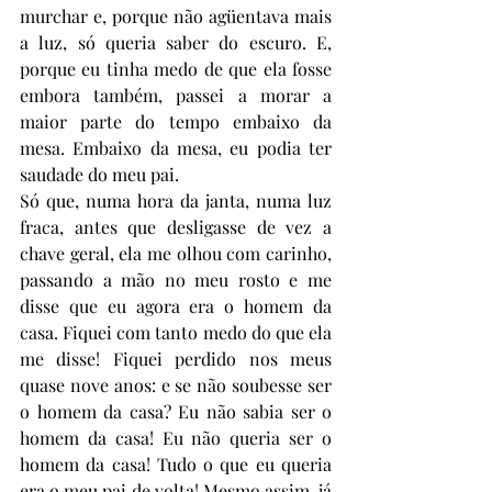
murchar e, porque não agüentava mais 
a luz, só queria saber do escuro. E, 
porque eu tinha medo de que ela fosse 
embora também, passei a morar a 
maior parte do tempo embaixo da 
mesa. Embaixo da mesa, eu podia ter 
saudade do meu pai.
Só que, numa hora da janta, numa luz 
fraca, antes que desligasse de vez a 
chave geral, ela me olhou com carinho, 
passando a mão no meu rosto e me 
disse que eu agora era o homem da 
casa. Fiquei com tanto medo do que ela 
me disse! Fiquei perdido nos meus 
quase nove anos: e se não soubesse ser 
o homem da casa? Eu não sabia ser o 
homem da casa! Eu não queria ser o 
homem da casa! Tudo o que eu queria 
era o meu pai de volta! Mesmo assim, já 