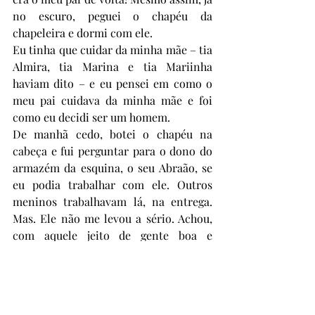
no escuro, peguei o chapéu da 
chapeleira e dormi com ele. 
Eu tinha que cuidar da minha mãe – tia 
Almira, tia Marina e tia Mariinha 
haviam dito – e eu pensei em como o 
meu pai cuidava da minha mãe e foi 
como eu decidi ser um homem. 
De manhã cedo, botei o chapéu na 
cabeça e fui perguntar para o dono do 
armazém da esquina, o seu Abraão, se 
eu podia trabalhar com ele. Outros 
meninos trabalhavam lá, na entrega. 
Mas. Ele não me levou a sério. Achou, 
com aquele jeito de gente boa e 
esparramada que tinha, achou tudo 
muito engraçado e contou para todo o 
mundo que chegou depois. Mesmo 
assim, estacionei a minha bicicleta na 