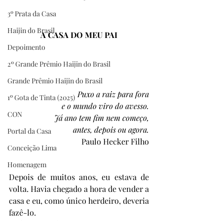
3º Prata da Casa
Haijin do Brasil
A CASA DO MEU PAI
Depoimento
2º Grande Prêmio Haijin do Brasil
Grande Prêmio Haijin do Brasil
Puxo a raiz para fora
1º Gota de Tinta (2025)
e o mundo viro do avesso.
CON
Já ano tem fim nem começo,
antes, depois ou agora.
Portal da Casa
Paulo Hecker Filho
Conceição Lima
Homenagem
Depois de muitos anos, eu estava de 
volta. Havia chegado a hora de vender a 
casa e eu, como único herdeiro, deveria 
fazê-lo. 