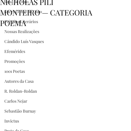
NICHOLAS PILI
Pena de Ouro
MONTEIRO — CATEGORIA
MicroConto de Ouro
POEMA
Prêmios Literários
Nossas Realizações
Cândido Luís Vasques
Efemérides
Promoções
1001 Poetas
Autores da Casa
R. Roldan-Roldan
Carlos Nejar
Sebastião Burnay
Invictus
Prata da Casa