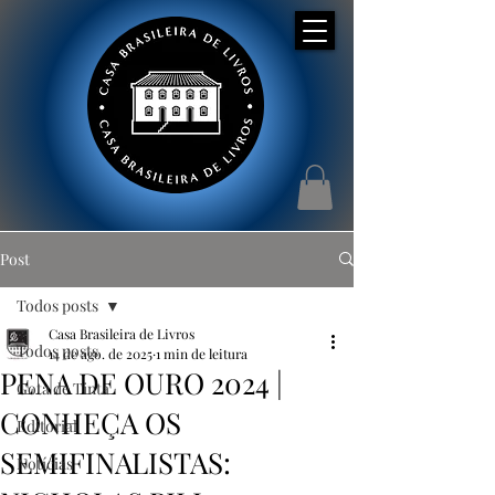
Post
Todos posts
Casa Brasileira de Livros
Todos posts
14 de ago. de 2025
1 min de leitura
PENA DE OURO 2024 |
Gota de Tinta
CONHEÇA OS
Editorial
SEMIFINALISTAS:
Notícias