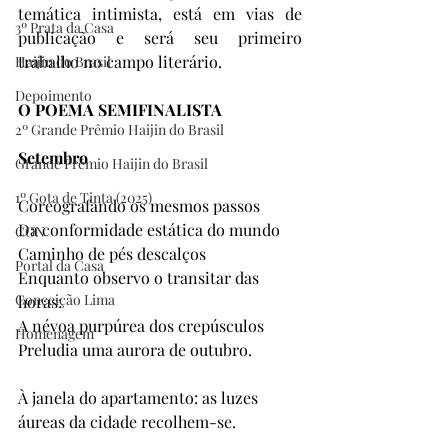
temática intimista, está em vias de 
3º Prata da Casa
publicação e será seu primeiro 
trabalho no campo literário.
Haijin do Brasil
Depoimento
O POEMA SEMIFINALISTA
2º Grande Prêmio Haijin do Brasil
Setembro
Grande Prêmio Haijin do Brasil
1º Gota de Tinta (2025)
Coreografando os mesmos passos
Da conformidade estática do mundo
CON
Caminho de pés descalços
Portal da Casa
Enquanto observo o transitar das 
Conceição Lima
horas:
A névoa purpúrea dos crepúsculos
Homenagem
Preludia uma aurora de outubro.
À janela do apartamento: as luzes 
áureas da cidade recolhem-se.