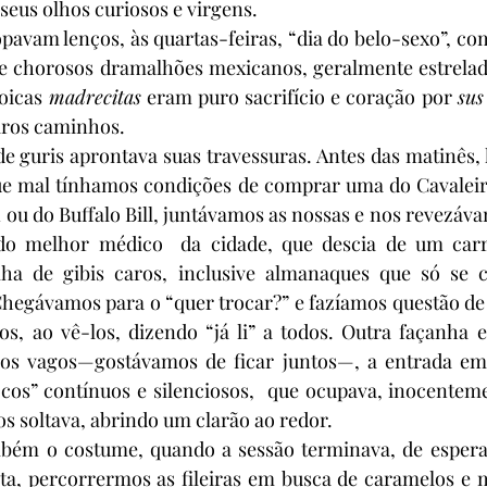
seus olhos curiosos e virgens.
nsopavam lenços, às quartas-feiras, “dia do belo-sexo”, com
de chorosos dramalhões mexicanos, geralmente estrelado
oicas 
madrecitas
 eram puro sacrifício e coração por 
sus
eiros caminhos.
 de guris aprontava suas travessuras. Antes das matinês, 
que mal tínhamos condições de comprar uma do Cavaleiro
 ou do Buffalo Bill, juntávamos as nossas e nos revezáva
 do melhor médico  da cidade, que descia de um carr
ha de gibis caros, inclusive almanaques que só se 
hegávamos para o “quer trocar?” e fazíamos questão de 
os, ao vê-los, dizendo “já li” a todos. Outra façanha 
hos vagos—gostávamos de ficar juntos—, a entrada em
ocos” contínuos e silenciosos,  que ocupava, inocentem
os soltava, abrindo um clarão ao redor.
mbém o costume, quando a sessão terminava, de esperar 
sta, percorrermos as fileiras em busca de caramelos e 