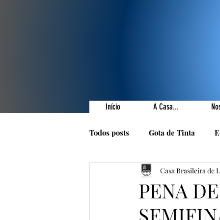
Início
A Casa...
No
Todos posts
Gota de Tinta
E
Casa Brasileira de 
Prêmios Literários
Nossas 
PENA DE
SEMIFIN
1001 Poetas
Autores da Ca