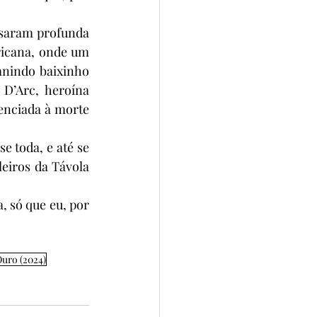
usaram profunda 
ricana, onde um 
nindo baixinho 
D’Arc, heroína 
enciada à morte 
e toda, e até se 
eiros da Távola 
 só que eu, por 
Ouro (2024)