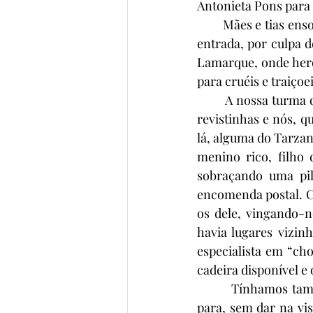
Antonieta Pons para 
        Mães e tias e
entrada, por culpa 
Lamarque, onde her
para cruéis e traiço
        A nossa turma
revistinhas e nós, 
lá, alguma do Tarzan
menino rico, filho
sobraçando uma pil
encomenda postal. C
os dele, vingando-n
havia lugares vizin
especialista em “ch
cadeira disponível e 
        Tínhamos ta
para, sem dar na vi