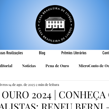
ssas Realizações
Blog
Prêmios Literários
Cont
ditorial
Notícias
Pena de Ouro
MicroConto de O
Livros
14 de ago. de 2025
2 min de leitura
Realizações
Cândido Luís Vasques
Efemérides
P
 OURO 2024 | CONHEÇA
ALISTAS: RENEU BERNI 
sa
R. Roldan-Roldan
Carlos Nejar
Sebastião Burn