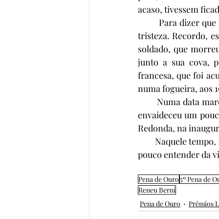
acaso, tivessem fica
        Para dizer q
tristeza. Recordo, e
soldado, que morreu
junto a sua cova, p
francesa, que foi ac
numa fogueira, aos 1
        Numa data mar
envaideceu um pouco,
Redonda, na inaugur
        Naquele temp
pouco entender da vi
Pena de Ouro
5º Pena de O
Reneu Berni
Pena de Ouro
Prêmios L