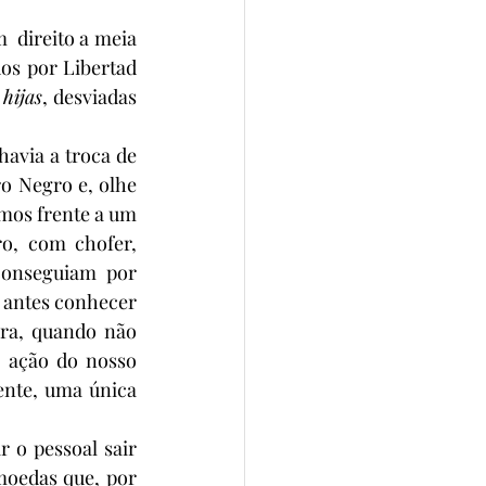
  direito a meia 
s por Libertad 
 hijas
, desviadas 
havia a troca de 
 Negro e, olhe 
mos frente a um 
o, com chofer, 
conseguiam por 
antes conhecer 
era, quando não 
 ação do nosso 
ente, uma única 
o pessoal sair 
moedas que, por 