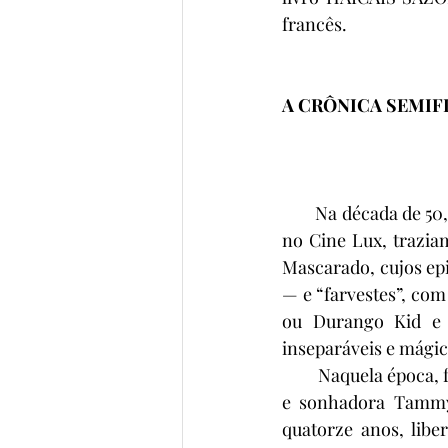
francês.
A CRÔNICA SEMIF
        Na década de
no Cine Lux, trazia
Mascarado, cujos ep
— e “farvestes”, com
ou Durango Kid e 
inseparáveis e mágic
        Naquela época
e sonhadora Tammy
quatorze anos, libe