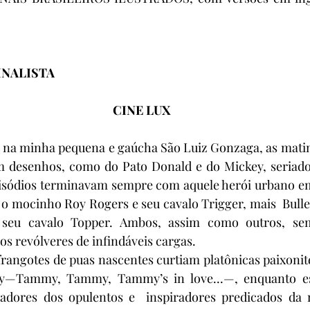
INALISTA
CINE LUX
 50, na minha pequena e gaúcha São Luiz Gonzaga, as mati
m desenhos, como do Pato Donald e do Mickey, seriad
isódios terminavam sempre com aquele herói urbano em
 o mocinho Roy Rogers e seu cavalo Trigger, mais  Bullet
seu cavalo Topper. Ambos, assim como outros, se
os revólveres de infindáveis cargas.
, frangotes de puas nascentes curtiam platônicas paixonit
—Tammy, Tammy, Tammy’s in love...—, enquanto es
radores dos opulentos e  inspiradores predicados da 