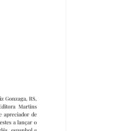
z Gonzaga, RS, 
tora Martins 
 apreciador de 
stes a lançar o 
s, espanhol e 