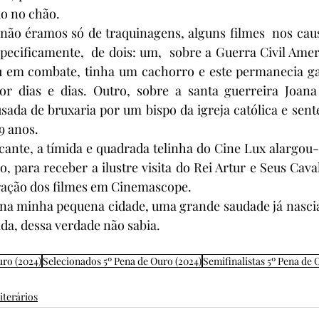
do no chão. 
ue não éramos só de traquinagens, alguns filmes  nos ca
specificamente,  de dois: um,  sobre a Guerra Civil Ame
 em combate, tinha um cachorro e este permanecia ga
or dias e dias. Outro, sobre a santa guerreira Joana 
usada de bruxaria por um bispo da igreja católica e sent
9 anos.
cante, a tímida e quadrada telinha do Cine Lux alargou-s
 para receber a ilustre visita do Rei Artur e Seus Caval
ação dos filmes em Cinemascope.
o, na minha pequena cidade, uma grande saudade já nascia,
da, dessa verdade não sabia.
uro (2024)
Selecionados 5º Pena de Ouro (2024)
Semifinalistas 5º Pena de 
iterários