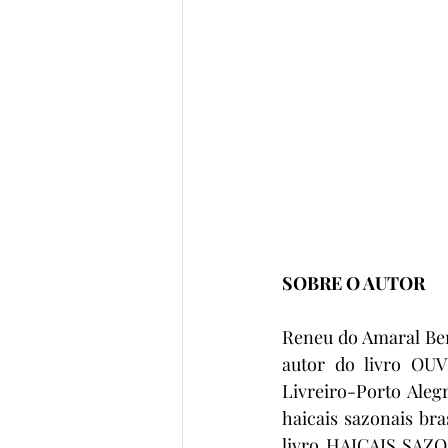
SOBRE O AUTOR
Reneu do Amaral Ber
autor do livro OU
Livreiro-Porto Aleg
haicais sazonais bra
livro HAICAIS SAZO