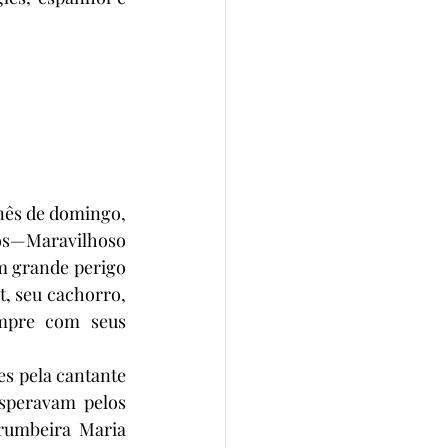
nês de domingo, 
os—Maravilhoso 
 grande perigo 
, seu cachorro, 
mpre com seus 
es pela cantante 
peravam pelos 
rumbeira Maria 