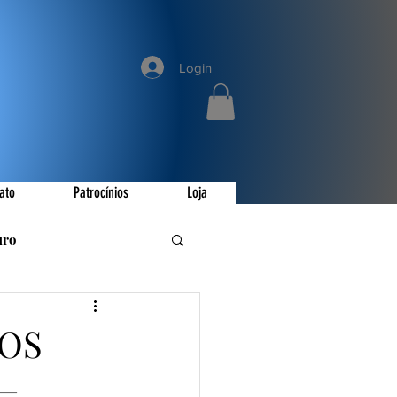
Login
ato
Patrocínios
Loja
uro
romoções
 OS
—
ay
Invictus