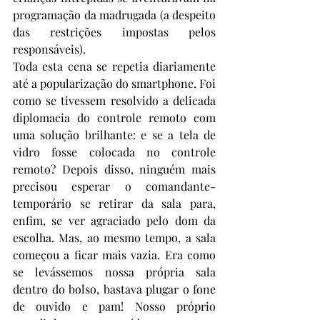
programação da madrugada (a despeito 
das restrições impostas pelos 
responsáveis). 
Toda esta cena se repetia diariamente 
até a popularização do smartphone. Foi 
como se tivessem resolvido a delicada 
diplomacia do controle remoto com 
uma solução brilhante: e se a tela de 
vidro fosse colocada no controle 
remoto? Depois disso, ninguém mais 
precisou esperar o comandante-
temporário se retirar da sala para, 
enfim, se ver agraciado pelo dom da 
escolha. Mas, ao mesmo tempo, a sala 
começou a ficar mais vazia. Era como 
se levássemos nossa própria sala 
dentro do bolso, bastava plugar o fone 
de ouvido e pam! Nosso próprio 