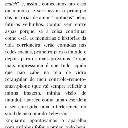
match
” e, assim, começamos um caso 
ou namoro: e será assim o princípio 
das histórias de amor “contadas” pelos 
futuros velhinhos. Contar vem entre 
aspas porque, se a coisa continuar 
como está, as memórias e histórias da 
vida corriqueira serão contadas nas 
redes sociais, primeiro para o mundo e 
depois para os mais próximos. O que 
mais impressiona é que tudo aquilo 
que não cabe na tela de vidro 
retangular de meu controle-remoto-
smartphone (que vai sempre refletir a 
minha imagem, minha visão de 
mundo), aparece como uma desordem 
a ser corrigida, uma interferência no 
sinal de meu mundo-televisão. 
Enquanto apontávamos o aparelho 
para gatinhos fofos e praias, tudo bem, 