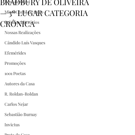
BRADBURY DE OLIVEIRA
Pena de Ouro
— 3º LUGAR CATEGORIA
MicroConto de Ouro
CRÔNICA
Prêmios Literários
Nossas Realizações
Cândido Luís Vasques
Efemérides
Promoções
1001 Poetas
Autores da Casa
R. Roldan-Roldan
Carlos Nejar
Sebastião Burnay
Invictus
Prata da Casa