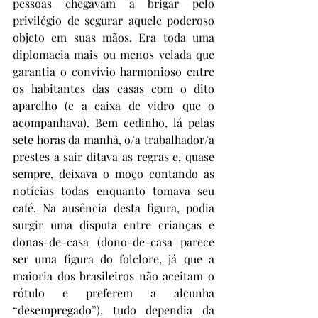
pessoas chegavam a brigar pelo 
privilégio de segurar aquele poderoso 
objeto em suas mãos. Era toda uma 
diplomacia mais ou menos velada que 
garantia o convívio harmonioso entre 
os habitantes das casas com o dito 
aparelho (e a caixa de vidro que o 
acompanhava). Bem cedinho, lá pelas 
sete horas da manhã, o/a trabalhador/a 
prestes a sair ditava as regras e, quase 
sempre, deixava o moço contando as 
notícias todas enquanto tomava seu 
café. Na ausência desta figura, podia 
surgir uma disputa entre crianças e 
donas-de-casa (dono-de-casa parece 
ser uma figura do folclore, já que a 
maioria dos brasileiros não aceitam o 
rótulo e preferem a alcunha 
“desempregado”), tudo dependia da 