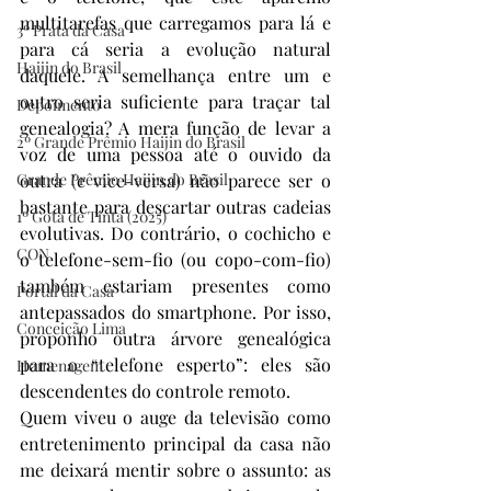
multitarefas que carregamos para lá e 
3º Prata da Casa
para cá seria a evolução natural 
Haijin do Brasil
daquele. A semelhança entre um e 
outro seria suficiente para traçar tal 
Depoimento
genealogia? A mera função de levar a 
2º Grande Prêmio Haijin do Brasil
voz de uma pessoa até o ouvido da 
Grande Prêmio Haijin do Brasil
outra (e vice-versa) não parece ser o 
bastante para descartar outras cadeias 
1º Gota de Tinta (2025)
evolutivas. Do contrário, o cochicho e 
CON
o telefone-sem-fio (ou copo-com-fio) 
também estariam presentes como 
Portal da Casa
antepassados do smartphone. Por isso, 
Conceição Lima
proponho outra árvore genealógica 
para o “telefone esperto”: eles são 
Homenagem
descendentes do controle remoto.
Quem viveu o auge da televisão como 
entretenimento principal da casa não 
me deixará mentir sobre o assunto: as 