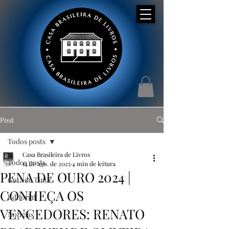
Post
Todos posts
Casa Brasileira de Livros
Todos posts
14 de ago. de 2025
4 min de leitura
PENA DE OURO 2024 |
Gota de Tinta
CONHEÇA OS
Editorial
VENCEDORES: RENATO
Notícias