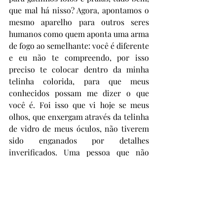
que mal há nisso? Agora, apontamos o 
mesmo aparelho para outros seres 
humanos como quem aponta uma arma 
de fogo ao semelhante: você é diferente 
e eu não te compreendo, por isso 
preciso te colocar dentro da minha 
telinha colorida, para que meus 
conhecidos possam me dizer o que 
você é. Foi isso que vi hoje se meus 
olhos, que enxergam através da telinha 
de vidro de meus óculos, não tiverem 
sido enganados por detalhes 
inverificados. Uma pessoa que não 
correspondia ao padrão estabelecido 
sobre os corpos e as roupas adequadas 
a eles estava, simplesmente, 
atravessando a rua e tal gesto banal 
precisou ser captado pelas lentes de 