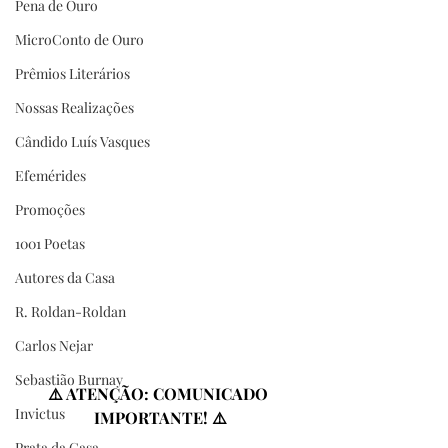
Pena de Ouro
MicroConto de Ouro
Prêmios Literários
Nossas Realizações
Cândido Luís Vasques
Efemérides
Promoções
1001 Poetas
Autores da Casa
R. Roldan-Roldan
Carlos Nejar
Sebastião Burnay
⚠️ ATENÇÃO: COMUNICADO 
Invictus
IMPORTANTE! ⚠️
Prata da Casa