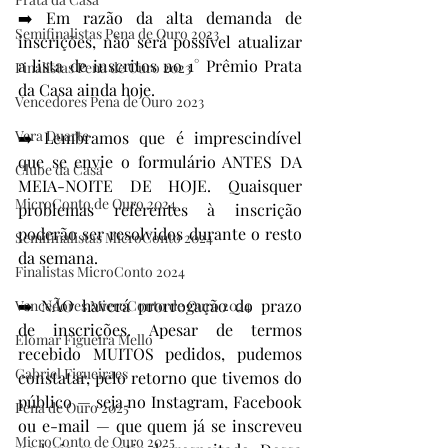
➡️ Em razão da alta demanda de 
Semifinalistas Pena de Ouro 2023
inscrições, não será possível atualizar 
a lista de inscritos no 1° Prêmio Prata 
Finalistas Pena de Ouro 2023
da Casa ainda hoje.
Vencedores Pena de Ouro 2023
Vera Duarte
➡️ Lembramos que é imprescindível 
que se envie o formulário ANTES DA 
Clube da Casa
MEIA-NOITE DE HOJE. Quaisquer 
MicroConto de Ouro 2024
problemas referentes à inscrição 
poderão ser resolvidos durante o resto 
Semifinalistas MicroConto 2024
da semana.
Finalistas MicroConto 2024
➡️ NÃO haverá prorrogação do prazo 
Vencedores MicroConto de Ouro 2024
de inscrições. Apesar de termos 
Elomar Figueira Mello
recebido MUITOS pedidos, pudemos 
Gabriel Figueiraes
constatar, pelo retorno que tivemos do 
público — seja no Instagram, Facebook 
Pena de Ouro 2025
ou e-mail — que quem já se inscreveu 
MicroConto de Ouro 2025