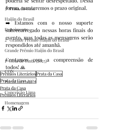
poderia se sentir desrespeitado. Dessa 
forma, manteremos o prazo original.
3º Prata da Casa
Haijin do Brasil
➡️ Estamos com o nosso suporte 
Depoimento
sobrecarregado nessas horas finais do 
evento, mas todas as mensagens serão 
2º Grande Prêmio Haijin do Brasil
respondidos até amanhã. 
Grande Prêmio Haijin do Brasil
Contamos com a compreensão de 
1º Gota de Tinta (2025)
todos! 🙏
CON
Prêmios Literários
Prata da Casa
Prata da Casa 2024
Portal da Casa
Prata da Casa
Conceição Lima
Prêmios Literários
Homenagem