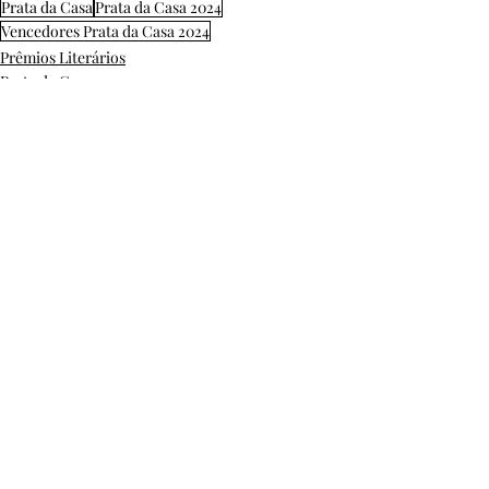
Prata da Casa
Prata da Casa 2024
Vencedores Prata da Casa 2024
Prêmios Literários
Prata da Casa
Posts Relacionados
Ver tudo