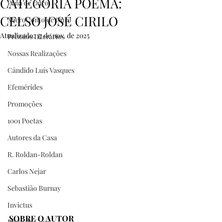
CATEGORIA POEMA:
Pena de Ouro
CELSO JOSÉ CIRILO
MicroConto de Ouro
Atualizado:
17 de nov. de 2025
Prêmios Literários
Nossas Realizações
Cândido Luís Vasques
Efemérides
Promoções
1001 Poetas
Autores da Casa
R. Roldan-Roldan
Carlos Nejar
Sebastião Burnay
Invictus
SOBRE O AUTOR
Prata da Casa