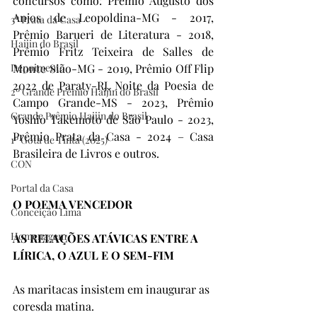
concursos como: Prêmio Augusto dos 
Anjos de Leopoldina-MG - 2017, 
3º Prata da Casa
Prêmio Barueri de Literatura - 2018, 
Haijin do Brasil
Prêmio Fritz Teixeira de Salles de 
Depoimento
Monte Sião-MG - 2019, Prêmio Off Flip 
2022 de Paraty-RJ, Noite da Poesia de 
2º Grande Prêmio Haijin do Brasil
Campo Grande-MS - 2023, Prêmio 
Grande Prêmio Haijin do Brasil
Yoshio Takemoto de São Paulo - 2023, 
Prêmio Prata da Casa - 2024 – Casa 
1º Gota de Tinta (2025)
Brasileira de Livros e outros.  
CON
Portal da Casa
O POEMA VENCEDOR
Conceição Lima
Homenagem
AS RELAÇÕES ATÁVICAS ENTRE A 
LÍRICA, O AZUL E O SEM-FIM 
As maritacas insistem em inaugurar as 
coresda matina. 