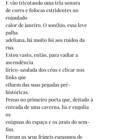
E vão tricotando uma tela sonora
de cores e fofocas estridentes no 
enjaulado 
calor de janeiro. O son(h)o, essa leve 
palha 
adeliana, há muito foi aos ruídos da 
rua.
Estou vasto, então, para vadiar a 
ascendência 
lírico-azulada dos céus e clicar nos 
links que 
efluem das suas pegadas pré-
históricas. 
Penso no primeiro poeta que, deitado à
entrada de uma caverna, lia e engolia 
os  
enigmas do espaço e os azuis do sem-
fim.
Foram os seus frágeis espasmos de 