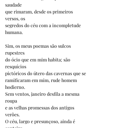
saudade 
que rimaram, desde os primeiros 
versos, os
segredos do céu com a incompletude 
humana.
Sim, os meus poemas são sulcos 
rupestres
do ócio que em mim habita; são 
resquícios 
pictóricos do útero das cavernas que se
ramificaram em mim, rude homem 
hodierno.
Sem ventos, janeiro desfila a mesma 
roupa
e as velhas promessas dos antigos 
verões.
O céu, largo e presunçoso, ainda é 