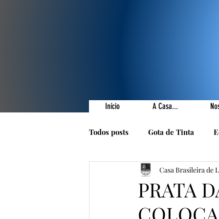
Início
A Casa...
No
Todos posts
Gota de Tinta
E
Casa Brasileira de 
Prêmios Literários
Nossas 
PRATA D
COLOCA
1001 Poetas
Autores da Ca