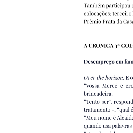
Também participou de
colocações: terceiro 
Prêmio Prata da Casa 
A CRÔNICA 3ª CO
Desemprego em fam
Over the horizon
. É 
“Vossa Mercê é cron
brincadeira.
“Tento ser”, respon
tratamento -, “qual é
“Meu nome é Alcaide
quando usa palavras 