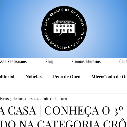
ssas Realizações
Blog
Prêmios Literários
Cont
ditorial
Notícias
Pena de Ouro
MicroConto de O
Livros
5 de jun. de 2024
2 min de leitura
Realizações
Cândido Luís Vasques
Efemérides
P
A CASA | CONHEÇA O 3º
DO NA CATEGORIA CRÔ
sa
R. Roldan-Roldan
Carlos Nejar
Sebastião Burn