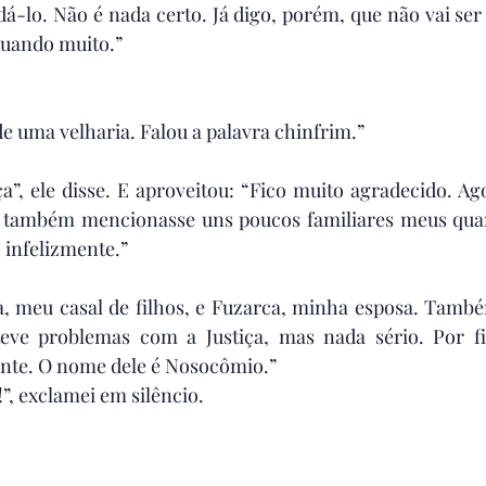
dá-lo. Não é nada certo. Já digo, porém, que não vai ser 
quando muito.”
e uma velharia. Falou a palavra chinfrim.”
”, ele disse. E aproveitou: “Fico muito agradecido. Ag
e também mencionasse uns poucos familiares meus quan
infelizmente.”
ta, meu casal de filhos, e Fuzarca, minha esposa. Tamb
teve problemas com a Justiça, mas nada sério. Por f
ente. O nome dele é Nosocômio.”
!”, exclamei em silêncio.