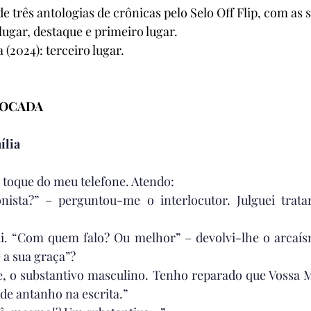
 três antologias de crônicas pelo Selo Off Flip, com as 
lugar, destaque e primeiro lugar. 
(2024): terceiro lugar. 
LOCADA
ília
o toque do meu telefone. Atendo:
ista?” – perguntou-me o interlocutor. Julguei trata
di. “Com quem falo? Ou melhor” – devolvi-lhe o arcaís
 a sua graça”?
, o substantivo masculino. Tenho reparado que Vossa M
de antanho na escrita.”