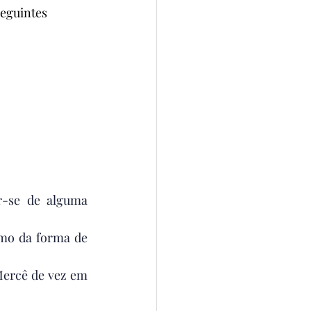
seguintes 
r-se de alguma 
mo da forma de 
ercê de vez em 