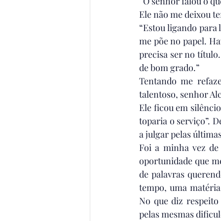
“O senhor falou o qu
Ele não me deixou t
“Estou ligando para
me põe no papel. Ha
precisa ser no título
de bom grado.”
Tentando me refaze
talentoso, senhor Al
Ele ficou em silênci
toparia o serviço”. 
a julgar pelas última
Foi a minha vez de 
oportunidade que me 
de palavras querend
tempo, uma matéria 
No que diz respeito
pelas mesmas dificul