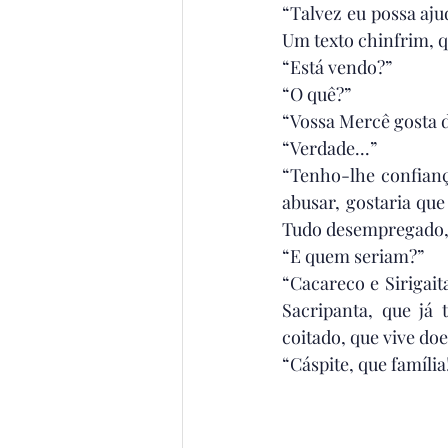
“Talvez eu possa aju
Um texto chinfrim, 
“Está vendo?”
“O quê?”
“Vossa Mercê gosta d
“Verdade...”
“Tenho-lhe confiança
abusar, gostaria qu
Tudo desempregado, 
“E quem seriam?”
“Cacareco e Sirigai
Sacripanta, que já 
coitado, que vive do
“Cáspite, que família