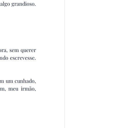
algo grandioso. 
ora, sem querer 
do escrevesse. 
ém um cunhado, 
im, meu irmão, 