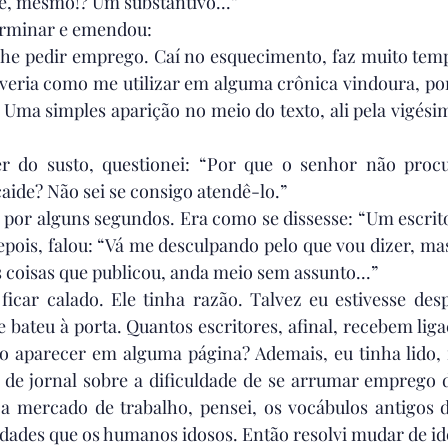
ê, mesmo!? Um substantivo...”
erminar e emendou:
 lhe pedir emprego. Caí no esquecimento, faz muito tem
veria como me utilizar em alguma crônica vindoura, por
. Uma simples aparição no meio do texto, ali pela vigésima
r do susto, questionei: “Por que o senhor não procu
caide? Não sei se consigo atendê-lo.”
o por alguns segundos. Era como se dissesse: “Um escrito
Depois, falou: “Vá me desculpando pelo que vou dizer, mas
s coisas que publicou, anda meio sem assunto...”
ficar calado. Ele tinha razão. Talvez eu estivesse des
bateu à porta. Quantos escritores, afinal, recebem ligaç
o aparecer em alguma página? Ademais, eu tinha lido, n
de jornal sobre a dificuldade de se arrumar emprego de
 a mercado de trabalho, pensei, os vocábulos antigos d
dades que os humanos idosos. Então resolvi mudar de id