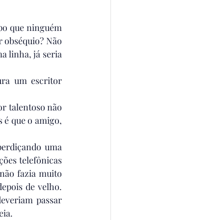
po que ninguém 
 obséquio? Não 
 linha, já seria 
ra um escritor 
r talentoso não 
 é que o amigo, 
perdiçando uma 
ões telefônicas 
ão fazia muito 
pois de velho. 
everiam passar 
eia.