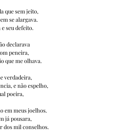
a que sem jeito,
em se alargava.
e seu defeito.
não declarava
com peneira,
eio que me olhava.
se verdadeira,
ncia, e não espelho,
al poeira,
o em meus joelhos.
em já pousara,
 dos mil conselhos.