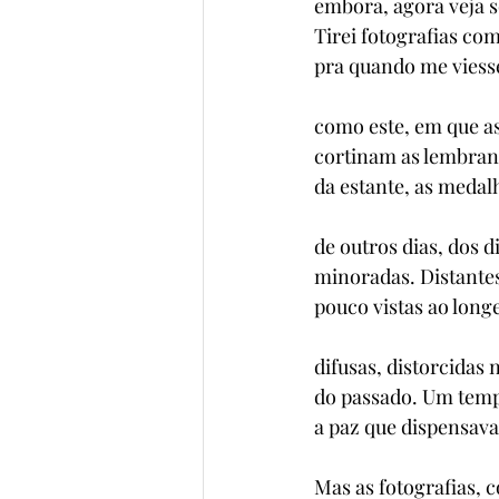
embora, agora veja 
Tirei fotografias c
pra quando me viess
como este, em que a
cortinam as lembranç
da estante, as medal
de outros dias, dos d
minoradas. Distante
pouco vistas ao longe
difusas, distorcidas 
do passado. Um tem
a paz que dispensava
Mas as fotografias, 