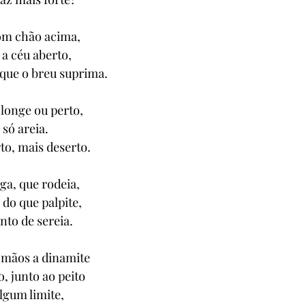
om chão acima,
a céu aberto,
 que o breu suprima.
 longe ou perto,
só areia.
to, mais deserto.
ga, que rodeia,
 do que palpite,
nto de sereia.
mãos a dinamite
, junto ao peito
lgum limite,