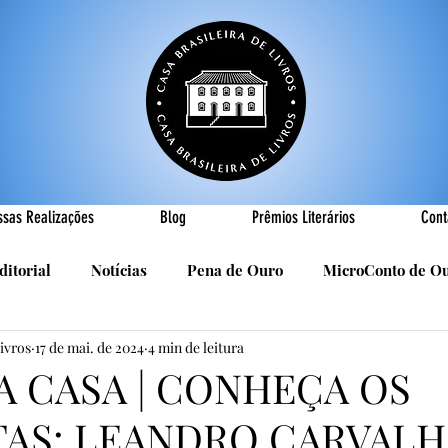
ssas Realizações
Blog
Prêmios Literários
Cont
ditorial
Notícias
Pena de Ouro
MicroConto de O
Livros
17 de mai. de 2024
4 min de leitura
Realizações
Cândido Luís Vasques
Efemérides
P
A CASA | CONHEÇA OS
TAS: LEANDRO CARVAL
sa
R. Roldan-Roldan
Carlos Nejar
Sebastião Burn