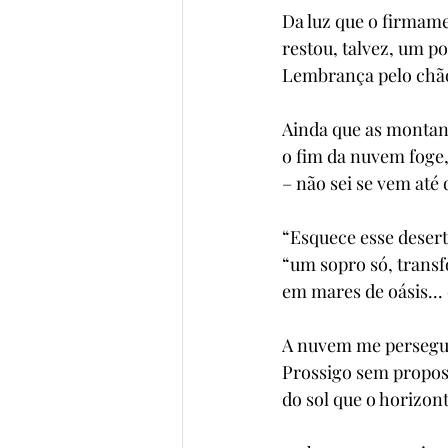
Da luz que o firmame
restou, talvez, um p
Lembrança pelo chão
Ainda que as montan
o fim da nuvem foge,
– não sei se vem até
“Esquece esse deserto
“um sopro só, transf
em mares de oásis... 
A nuvem me persegue.
Prossigo sem propos
do sol que o horizont