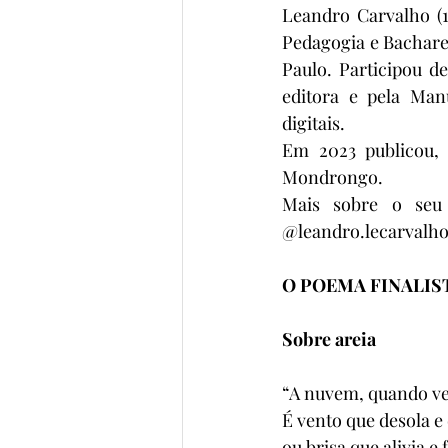
Leandro Carvalho (1
Pedagogia e Bacharel
Paulo. Participou de
editora e pela Man
digitais. 
Em 2023 publicou, "
Mondrongo.
Mais sobre o seu 
@leandro.lecarvalh
O POEMA FINALIS
Sobre areia
“A nuvem, quando ve
É vento que desola e
ou brisa que alivia e 