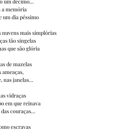
só um décimo...
om a memória
e um dia péssimo
s nuvens mais simplórias
as tão singelas
has que são glória
ias de mazelas
s ameaças,
, nas janelas...
nas vidraças
po em que reinava
 das couraças...
como escravas