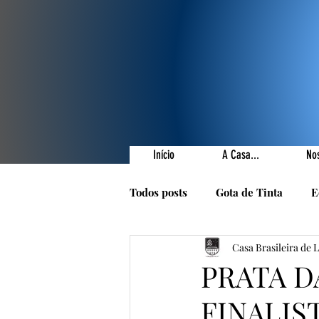
Início
A Casa...
No
Todos posts
Gota de Tinta
E
Casa Brasileira de 
Prêmios Literários
Nossas 
PRATA D
FINALIS
1001 Poetas
Autores da Ca