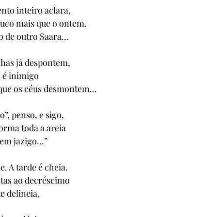
nto inteiro aclara,
ouco mais que o ontem.
 de outro Saara...
has já despontem,
 é inimigo
 que os céus desmontem...
”, penso, e sigo,
orma toda a areia
em jazigo...”
 A tarde é cheia.
tas ao decréscimo
e delineia,