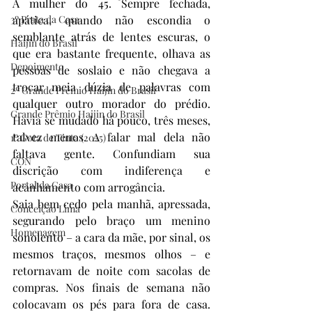
A mulher do 45. Sempre fechada, 
3º Prata da Casa
apática, quando não escondia o 
semblante atrás de lentes escuras, o 
Haijin do Brasil
que era bastante frequente, olhava as 
Depoimento
pessoas de soslaio e não chegava a 
trocar meia dúzia de palavras com 
2º Grande Prêmio Haijin do Brasil
qualquer outro morador do prédio. 
Grande Prêmio Haijin do Brasil
Havia se mudado há pouco, três meses, 
talvez menos. A falar mal dela não 
1º Gota de Tinta (2025)
faltava gente. Confundiam sua 
CON
discrição com indiferença e 
Portal da Casa
acanhamento com arrogância.  
Saia bem cedo pela manhã, apressada, 
Conceição Lima
segurando pelo braço um menino 
Homenagem
sonolento – a cara da mãe, por sinal, os 
mesmos traços, mesmos olhos – e 
retornavam de noite com sacolas de 
compras. Nos finais de semana não 
colocavam os pés para fora de casa. 