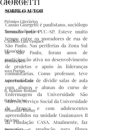
GIORGETTI
Pena de Ouro
SOBRE O AUTOR
MicroConto de Ouro
Prêmios Literários
Cassio Giorgetti é paulistano, sociólogo 
Nossas Realizações
formado pela PUC-SP. Esteve muito 
tempo entre os moradores de rua de 
Cândido Luís Vasques
São Paulo. Nas periferias da Zona Sul 
Efemérides
de São Paulo, foram anos de 
participação ativa no desenvolvimento 
Promoções
de projetos e apoio às lideranças 
1001 Poetas
comunitárias. Como professor, teve 
oportunidade de dividir salas de aula 
Autores da Casa
com alunos e alunas do curso de 
R. Roldan-Roldan
Enfermagem da Universidade São 
Carlos Nejar
Marcos, Serviço Social da Universidade 
de Franca e com adolescentes 
Sebastião Burnay
apreendidos na unidade Guaianazes II 
Invictus
da Fundação CASA. Atualmente, faz 
pesquisa e produção para filmes 
Prata da Casa