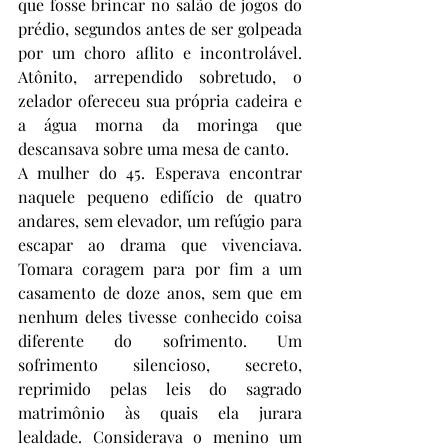
que fosse brincar no salão de jogos do 
prédio, segundos antes de ser golpeada 
por um choro aflito e incontrolável. 
Atônito, arrependido sobretudo, o 
zelador ofereceu sua própria cadeira e 
a água morna da moringa que 
descansava sobre uma mesa de canto. 
A mulher do 45. Esperava encontrar 
naquele pequeno edifício de quatro 
andares, sem elevador, um refúgio para 
escapar ao drama que vivenciava. 
Tomara coragem para por fim a um 
casamento de doze anos, sem que em 
nenhum deles tivesse conhecido coisa 
diferente do sofrimento. Um 
sofrimento silencioso, secreto, 
reprimido pelas leis do sagrado 
matrimônio às quais ela jurara 
lealdade. Considerava o menino um 