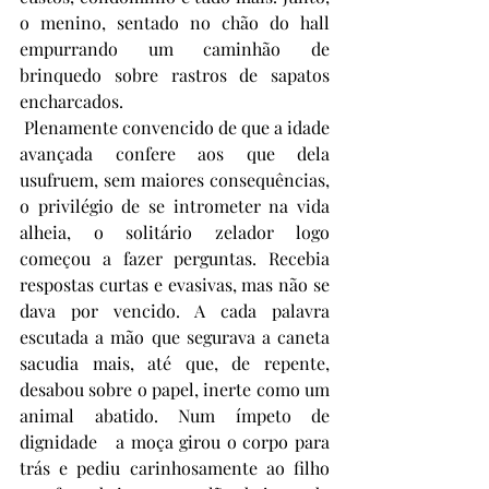
o menino, sentado no chão do hall 
empurrando um caminhão de 
brinquedo sobre rastros de sapatos 
encharcados.
 Plenamente convencido de que a idade 
avançada confere aos que dela 
usufruem, sem maiores consequências, 
o privilégio de se intrometer na vida 
alheia, o solitário zelador logo 
começou a fazer perguntas. Recebia 
respostas curtas e evasivas, mas não se 
dava por vencido. A cada palavra 
escutada a mão que segurava a caneta 
sacudia mais, até que, de repente, 
desabou sobre o papel, inerte como um 
animal abatido. Num ímpeto de 
dignidade   a moça girou o corpo para 
trás e pediu carinhosamente ao filho 