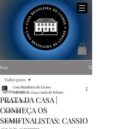
Post
Todos posts
Casa Brasileira de Livros
Todos posts
3 de jun. de 2024
3 min de leitura
PRATA DA CASA |
Gota de Tinta
CONHEÇA OS
Editorial
SEMIFINALISTAS: CASSIO
Notícias