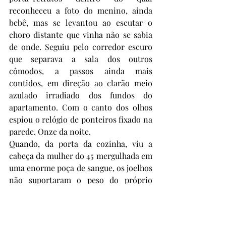
reconheceu a foto do menino, ainda 
bebê, mas se levantou ao escutar o 
choro distante que vinha não se sabia 
de onde. Seguiu pelo corredor escuro 
que separava a sala dos outros 
cômodos, a passos ainda mais 
contidos, em direção ao clarão meio 
azulado irradiado dos fundos do 
apartamento. Com o canto dos olhos 
espiou o relógio de ponteiros fixado na 
parede. Onze da noite.
Quando, da porta da cozinha, viu a 
cabeça da mulher do 45 mergulhada em 
uma enorme poça de sangue, os joelhos 
não suportaram o peso do próprio 
corpo amortecido pelo choque e 
caíram sobre o piso frio. Ela estava 
com o mesmo casaco cor de vinho 