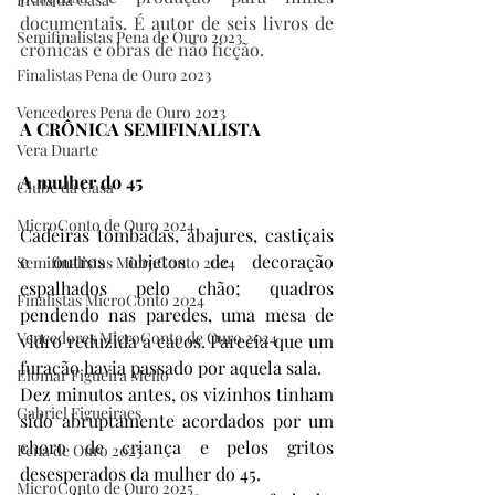
documentais. É autor de seis livros de 
Semifinalistas Pena de Ouro 2023
crônicas e obras de não ficção.
Finalistas Pena de Ouro 2023
Vencedores Pena de Ouro 2023
A CRÔNICA SEMIFINALISTA
Vera Duarte
A mulher do 45
Clube da Casa
MicroConto de Ouro 2024
Cadeiras tombadas, abajures, castiçais 
e outros objetos de decoração 
Semifinalistas MicroConto 2024
espalhados pelo chão; quadros 
Finalistas MicroConto 2024
pendendo nas paredes, uma mesa de 
Vencedores MicroConto de Ouro 2024
vidro reduzida a cacos. Parecia que um 
furacão havia passado por aquela sala. 
Elomar Figueira Mello
Dez minutos antes, os vizinhos tinham 
Gabriel Figueiraes
sido abruptamente acordados por um 
choro de criança e pelos gritos 
Pena de Ouro 2025
desesperados da mulher do 45. 
MicroConto de Ouro 2025