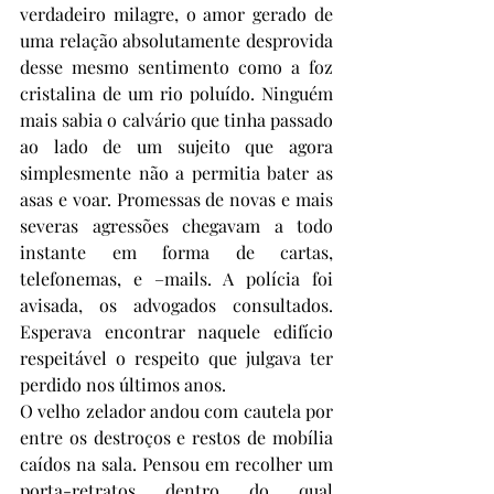
verdadeiro milagre, o amor gerado de 
uma relação absolutamente desprovida 
desse mesmo sentimento como a foz 
cristalina de um rio poluído. Ninguém 
mais sabia o calvário que tinha passado 
ao lado de um sujeito que agora 
simplesmente não a permitia bater as 
asas e voar. Promessas de novas e mais 
severas agressões chegavam a todo 
instante em forma de cartas, 
telefonemas, e –mails. A polícia foi 
avisada, os advogados consultados. 
Esperava encontrar naquele edifício 
respeitável o respeito que julgava ter 
perdido nos últimos anos.
O velho zelador andou com cautela por 
entre os destroços e restos de mobília 
caídos na sala. Pensou em recolher um 
porta-retratos dentro do qual 