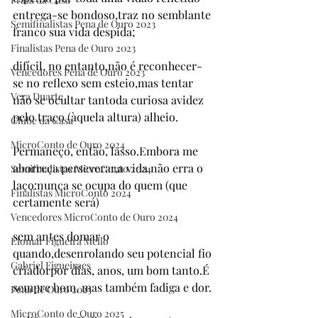
entrega-se bondoso,traz no semblante 
Semifinalistas Pena de Ouro 2023
franco sua vida despida;
Finalistas Pena de Ouro 2023
difícil, no entanto,não é reconhecer-
Vencedores Pena de Ouro 2023
se no reflexo sem esteio,mas tentar 
Vera Duarte
não se ocultar tantoda curiosa avidez 
pelo traço (àquela altura) alheio.
Clube da Casa
MicroConto de Ouro 2024
Permaneço, então, lasso.Embora me 
aborreça perseverar,a vida não erra o 
Semifinalistas MicroConto 2024
laço:nunca se ocupa do quem (que 
Finalistas MicroConto 2024
certamente será)
Vencedores MicroConto de Ouro 2024
sem antes domar o 
Elomar Figueira Mello
quando,desenrolando seu potencial fio 
Gabriel Figueiraes
criadorpor dias, anos, um bom tanto.É 
sempre bom, mas também fadiga e dor.
Pena de Ouro 2025
MicroConto de Ouro 2025