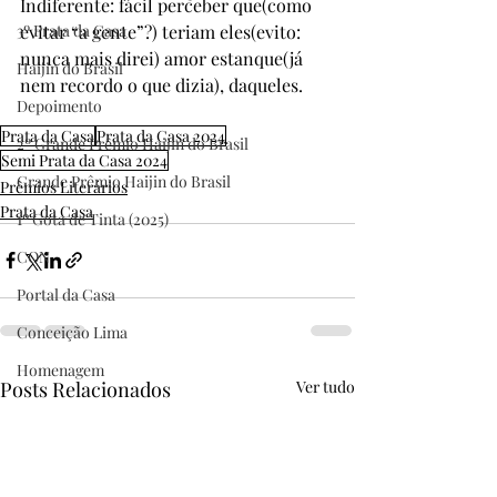
Indiferente: fácil perceber que(como 
3º Prata da Casa
evitar “a gente”?) teriam eles(evito: 
nunca mais direi) amor estanque(já 
Haijin do Brasil
nem recordo o que dizia), daqueles.
Depoimento
Prata da Casa
Prata da Casa 2024
2º Grande Prêmio Haijin do Brasil
Semi Prata da Casa 2024
Grande Prêmio Haijin do Brasil
Prêmios Literários
Prata da Casa
1º Gota de Tinta (2025)
CON
Portal da Casa
Conceição Lima
Homenagem
Posts Relacionados
Ver tudo