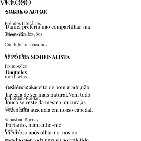
VELOSO
Pena de Ouro
SOBRE O AUTOR
MicroConto de Ouro
Prêmios Literários
Daniel preferiu não compartilhar sua 
Nossas Realizações
biografia.
Cândido Luís Vasques
Efemérides
O POEMA SEMIFINALISTA
Promoções
Daqueles
1001 Poetas
O silêncio é aceito de bom grado,não 
Autores da Casa
haveria de ser mais natural.Nem todo 
R. Roldan-Roldan
louco se veste da mesma loucura,às 
Carlos Nejar
vezes falta ausência em nosso cabedal.
Sebastião Burnay
Portanto, mantenho-me 
Invictus
incurioso:após olharmo-nos no 
espelho por toda uma vidao refletido 
Prata da Casa