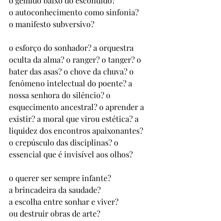
o gemido baixo do escondido? 
o autoconhecimento como sinfonia? 
o manifesto subversivo?
o esforço do sonhador? a orquestra 
oculta da alma? o ranger? o tanger? o 
bater das asas? o chove da chuva? o 
fenômeno intelectual do poente? a 
nossa senhora do silêncio? o 
esquecimento ancestral? o aprender a 
existir? a moral que virou estética? a 
liquidez dos encontros apaixonantes? 
o crepúsculo das disciplinas? o 
essencial que é invisível aos olhos? 
o querer ser sempre infante? 
a brincadeira da saudade? 
a escolha entre sonhar e viver?
ou destruir obras de arte? 