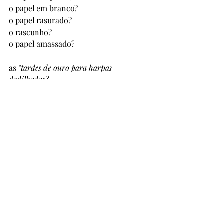
o papel em branco? 
o papel rasurado? 
o rascunho? 
o papel amassado?
as 
"tardes de ouro para harpas 
dedilhadas? 
as vozes celestiais de vozes finas? 
as aparições iluminadas? 
as tardes para quebrantos e surdinas?
as harmonias da cor e do perfume?
os salmos, os cânticos serenos? 
da alma do verso, pelos versos cantem
a antífona rasura?
em nossos ocupados terrenos?"
sonoramente, luminosamente 