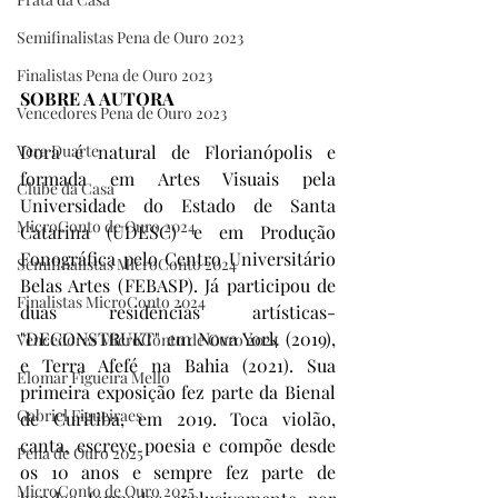
Semifinalistas Pena de Ouro 2023
Finalistas Pena de Ouro 2023
SOBRE A AUTORA
Vencedores Pena de Ouro 2023
Vera Duarte
Dora é natural de Florianópolis e 
formada em Artes Visuais pela 
Clube da Casa
Universidade do Estado de Santa 
MicroConto de Ouro 2024
Catarina (UDESC) e em Produção 
Fonográfica pelo Centro Universitário 
Semifinalistas MicroConto 2024
Belas Artes (FEBASP). Já participou de 
Finalistas MicroConto 2024
duas residências artísticas- 
"DECONSTRUKT" em Nova York (2019), 
Vencedores MicroConto de Ouro 2024
e Terra Afefé na Bahia (2021). Sua 
Elomar Figueira Mello
primeira exposição fez parte da Bienal 
Gabriel Figueiraes
de Curitiba, em 2019. Toca violão, 
canta, escreve poesia e compõe desde 
Pena de Ouro 2025
os 10 anos e sempre fez parte de 
MicroConto de Ouro 2025