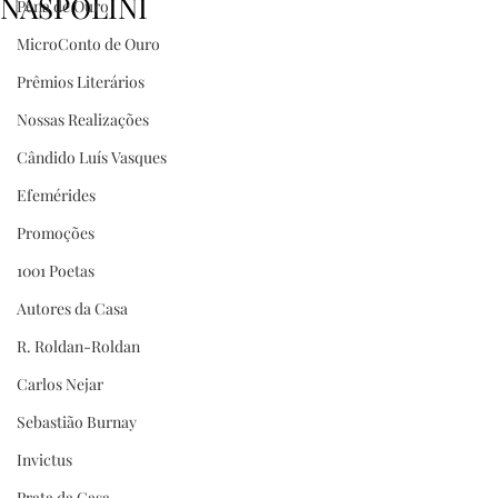
NASPOLINI
Pena de Ouro
MicroConto de Ouro
Prêmios Literários
Nossas Realizações
Cândido Luís Vasques
Efemérides
Promoções
1001 Poetas
Autores da Casa
R. Roldan-Roldan
Carlos Nejar
Sebastião Burnay
Invictus
Prata da Casa