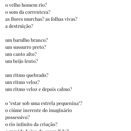
o velho homem rio? 
o som da correnteza? 
as flores murchas? as folhas vivas? 
a destruição? 
um barulho branco? 
um sussurro preto? 
um canto alto?
um beijo lento?
um ritmo quebrado?
um ritmo veloz? 
um ritmo veloz e depois calmo?
o "estar sob uma estrela pequenina"? 
o ciúme inerente do imaginário 
possessivo? 
o rio infinito da criação? 