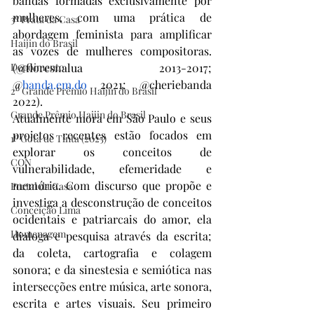
bandas formadas exclusivamente por 
mulheres, com uma prática de 
3º Prata da Casa
abordagem feminista para amplificar 
Haijin do Brasil
as vozes de mulheres compositoras. 
Depoimento
(@floresnalua 2013-2017; 
@
banda.em.do
 2021; @cheriebanda 
2º Grande Prêmio Haijin do Brasil
2022). 
Grande Prêmio Haijin do Brasil
Atualmente mora em São Paulo e seus 
projetos recentes estão focados em 
1º Gota de Tinta (2025)
explorar os conceitos de 
CON
vulnerabilidade, efemeridade e 
memória. Com discurso que propõe e 
Portal da Casa
investiga a desconstrução de conceitos 
Conceição Lima
ocidentais e patriarcais do amor, ela 
Homenagem
dialoga e pesquisa através da escrita; 
da coleta, cartografia e colagem 
sonora; e da sinestesia e semiótica nas 
intersecções entre música, arte sonora, 
escrita e artes visuais. Seu primeiro 