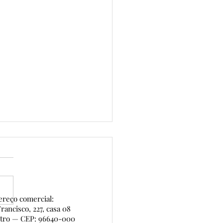
reço comercial:
rancisco, 227, casa 08
ntro — CEP: 96640-000
al da Casa — conheça o