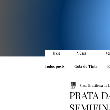
Início
A Casa...
No
Todos posts
Gota de Tinta
E
Casa Brasileira de 
Prêmios Literários
Nossas 
PRATA D
SEMIFIN
1001 Poetas
Autores da Ca