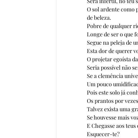
Será infértil, no teu
O sol ardente como p
de beleza. 
Pobre de qualquer ri
Longe de ser o que fo
Segue na peleja de u
Esta dor de querer v
O projetar egoísta da
Seria possível não se
Se a clemência unive
Um pouco umidificado
Pois este solo já con
Os prantos por veze
Talvez exista uma gr
Se houvesse mais voz
E Chegasse aos teus 
Esquecer-te? 