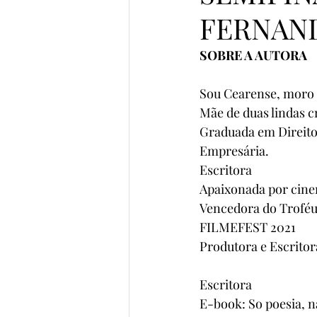
FERNAN
Prata da Casa
Semifinalist
SOBRE A AUTORA
Sou Cearense, moro
Vencedores Pena de Ouro 2023
Mãe de duas lindas c
Graduada em Direito
Empresária.
Semifinalistas MicroConto 2024
Escritora 
Apaixonada por cin
Vencedora do Troféu
Elomar Figueira Mello
Gab
FILMEFEST 2021
Produtora e Escritor
Escritora
E-book: So poesia, n