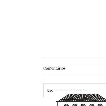
Comentários
Escreva um comentário
Grandes certezas da vida...