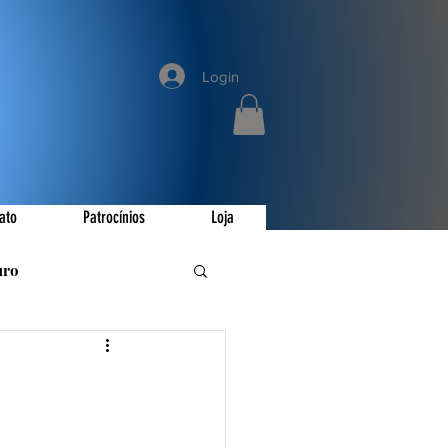
Login
ato
Patrocínios
Loja
uro
romoções
ay
Invictus