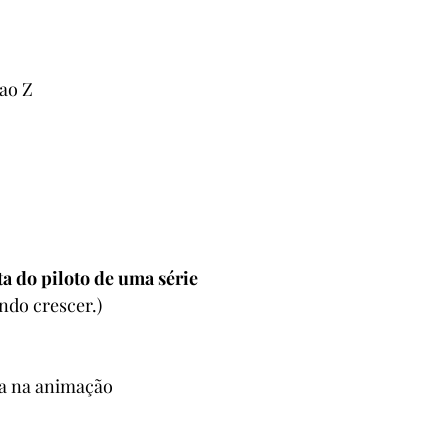
 ao Z
ta do piloto de uma série
ndo crescer.)
ta na animação