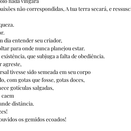
 solo nada vingará 
aixões não correspondidas, A tua terra secará, e ressusci
queza. 
r. 
m dia entender seu criador, 
oltar para onde nunca planejou estar. 
 existência, que subjuga a falta de obediência. 
r agreste, 
rsal tivesse sido semeada em seu corpo 
, com gotas que fosse, gotas doces, 
hece gotículas salgadas, 
s caem 
ande distância. 
es! 
ouvidos os gemidos ecoados! 