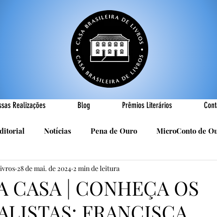
ssas Realizações
Blog
Prêmios Literários
Cont
ditorial
Notícias
Pena de Ouro
MicroConto de O
Livros
28 de mai. de 2024
2 min de leitura
Realizações
Cândido Luís Vasques
Efemérides
P
A CASA | CONHEÇA OS
ALISTAS: FRANCISCA
sa
R. Roldan-Roldan
Carlos Nejar
Sebastião Burn