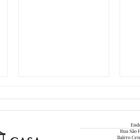
Ende
Rua São F
Bairro Ce
Pena de Ouro — 7ª edição:
Port