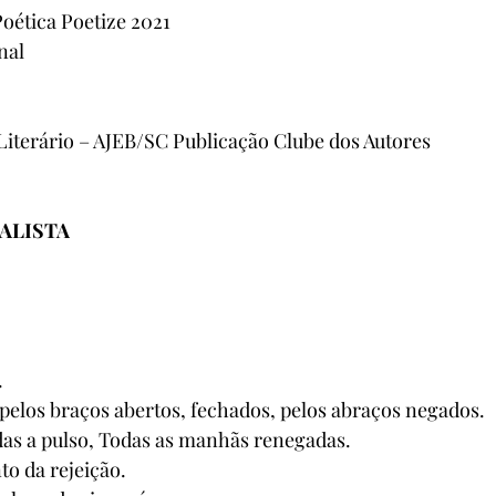
Poética Poetize 2021
nal
iterário – AJEB/SC Publicação Clube dos Autores
ALISTA
 
pelos braços abertos, fechados, pelos abraços negados. 
das a pulso, Todas as manhãs renegadas. 
o da rejeição. 