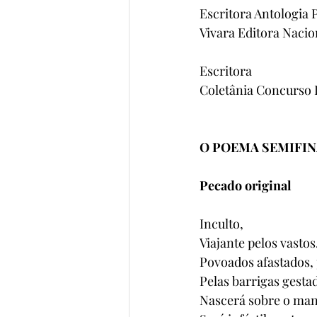
Escritora Antologia 
Vivara Editora Nacio
Escritora
Coletânia Concurso L
O POEMA SEMIFIN
Pecado original  
Inculto, 
Viajante pelos vastos.
Povoados afastados, 
Pelas barrigas gesta
Nascerá sobre o mant