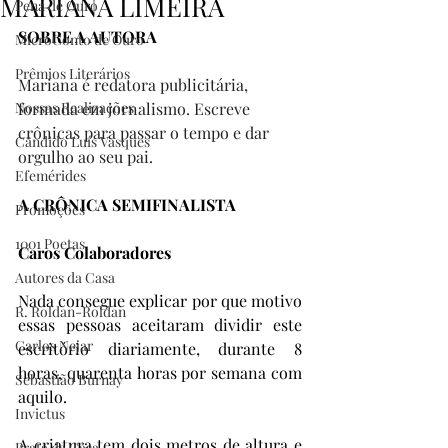
MARIANA LIMEIRA
Pena de Ouro
SOBRE A AUTORA
MicroConto de Ouro
Prêmios Literários
Mariana é redatora publicitária, 
Nossas Realizações
formada em jornalismo. Escreve 
crônicas para passar o tempo e dar 
Cândido Luís Vasques
orgulho ao seu pai.
Efemérides
A CRÔNICA SEMIFINALISTA
Promoções
1001 Poetas
Caros Colaboradores
Autores da Casa
Nada consegue explicar por que motivo 
R. Roldan-Roldan
essas pessoas aceitaram dividir este 
Carlos Nejar
escritório diariamente, durante 8 
horas, quarenta horas por semana com 
Sebastião Burnay
aquilo.   
Invictus
A criatura tem dois metros de altura e 
Prata da Casa