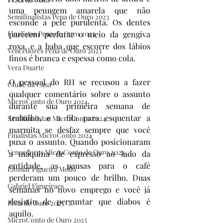
uma penugem amarela que não 
Semifinalistas Pena de Ouro 2023
esconde a pele purulenta. Os dentes 
Finalistas Pena de Ouro 2023
parecem perfurar o meio da gengiva 
roxa, e a baba que escorre dos lábios 
Vencedores Pena de Ouro 2023
finos é branca e espessa como cola.
Vera Duarte
O pessoal do RH se recusou a fazer 
Clube da Casa
qualquer comentário sobre o assunto 
MicroConto de Ouro 2024
durante sua primeira semana de 
trabalho, e a fila para esquentar a 
Semifinalistas MicroConto 2024
marmita se desfaz sempre que você 
Finalistas MicroConto 2024
puxa o assunto. Quando posicionaram 
Vencedores MicroConto de Ouro 2024
a máquina de expresso ao lado da 
entidade, as pausas para o café 
Elomar Figueira Mello
perderam um pouco de brilho. Duas 
Gabriel Figueiraes
semanas no novo emprego e você já 
desistiu de perguntar que diabos é 
Pena de Ouro 2025
aquilo.
MicroConto de Ouro 2025