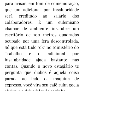
para avisar, em tom de comemoração, 
que um adicional por insalubridade 
será creditado ao salário dos 
colaboradores. É um eufemismo 
chamar de ambiente insalubre um 
escritório de 100 metros quadrados 
ocupado por uma fera descontrolada. 
Só que está tudo "ok" no Ministério do 
Trabalho e o adicional por 
insalubridade ajuda bastante nas 
contas. Quando o novo estagiário te 
pergunta que diabos é aquela coisa 
parada ao lado da máquina de 
expresso, você vira seu café ruim goela 
abaixo e o deixa falando sozinho.
Prata da Casa
Prata da Casa 2024
Semi Prata da Casa 2024
Prêmios Literários