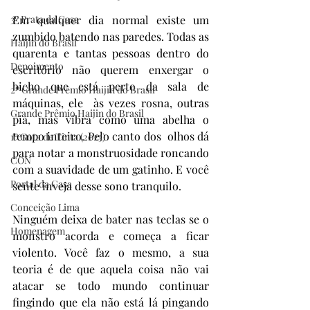
3º Prata da Casa
Em qualquer dia normal existe um 
zumbido batendo nas paredes. Todas as 
Haijin do Brasil
quarenta e tantas pessoas dentro do 
Depoimento
escritório não querem enxergar o 
bicho que está perto da sala de 
2º Grande Prêmio Haijin do Brasil
máquinas, ele  às vezes rosna, outras 
Grande Prêmio Haijin do Brasil
pia, mas vibra como uma abelha o 
tempo inteiro. Pelo canto dos  olhos dá 
1º Gota de Tinta (2025)
para notar a monstruosidade roncando 
CON
com a suavidade de um gatinho. E você 
Portal da Casa
sente inveja desse sono tranquilo.
Conceição Lima
Ninguém deixa de bater nas teclas se o 
Homenagem
monstro acorda e começa a ficar 
violento. Você faz o mesmo, a sua 
teoria é de que aquela coisa não vai 
atacar se todo mundo continuar 
fingindo que ela não está lá pingando 