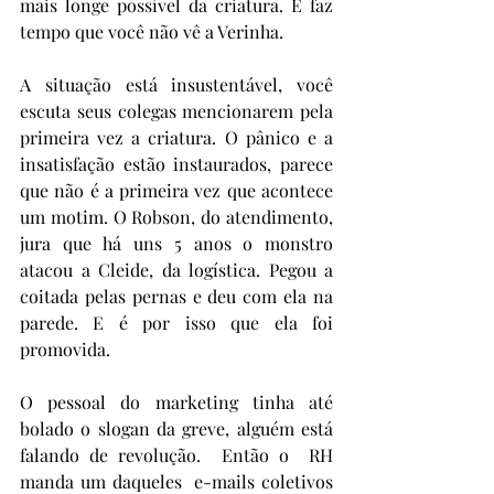
mais longe possível da criatura. E faz 
tempo que você não vê a Verinha.
A situação está insustentável, você 
escuta seus colegas mencionarem pela 
primeira vez a criatura. O pânico e a 
insatisfação estão instaurados, parece 
que não é a primeira vez que acontece 
um motim. O Robson, do atendimento, 
jura que há uns 5 anos o monstro 
atacou a Cleide, da logística. Pegou a 
coitada pelas pernas e deu com ela na 
parede. E é por isso que ela foi 
promovida. 
O pessoal do marketing tinha até 
bolado o slogan da greve, alguém está 
falando de revolução.  Então o  RH 
manda um daqueles  e-mails coletivos 