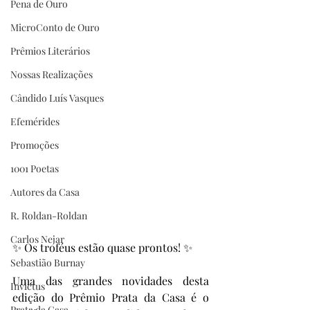
Pena de Ouro
MicroConto de Ouro
Prêmios Literários
Nossas Realizações
Cândido Luís Vasques
Efemérides
Promoções
1001 Poetas
Autores da Casa
R. Roldan-Roldan
Carlos Nejar
✨ Os troféus estão quase prontos! ✨
Sebastião Burnay
Uma das grandes novidades desta 
Invictus
edição do Prêmio Prata da Casa é o 
Prata da Casa