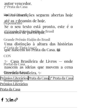
autor vencedor.
3º Prata da Casa
📣 As inscrições seguem abertas hoje 
Haijin do Brasil
até as 23h59min de hoje.
Depoimento
Se o seu texto está pronto, este é o 
2º Grande Prêmio Haijin do Brasil
momento de participar.
Grande Prêmio Haijin do Brasil
Uma distinção à altura das histórias 
1º Gota de Tinta (2025)
que nascem no Prata da Casa. 📖
CON
✨ Casa Brasileira de Livros — onde 
Portal da Casa
nascem as ideias que movem a cena 
Conceição Lima
literária brasileira. ✨
Prêmios Literários
Prata da Casa
3º Prata da Casa
Homenagem
Prêmios Literários
Prata da Casa