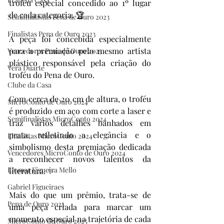
troféu especial concedido ao 1º lugar 
de cada categoria. 🏆
Semifinalistas Pena de Ouro 2023
Finalistas Pena de Ouro 2023
A peça foi concebida especialmente 
para a premiação pelo mesmo artista 
Vencedores Pena de Ouro 2023
plástico responsável pela criação do 
Vera Duarte
troféu do Pena de Ouro.
Clube da Casa
Com cerca de 20 cm de altura, o troféu 
MicroConto de Ouro 2024
é produzido em aço com corte a laser e 
Semifinalistas MicroConto 2024
traz vários detalhes banhados em 
prata, refletindo a elegância e o 
Finalistas MicroConto 2024
simbolismo desta premiação dedicada 
Vencedores MicroConto de Ouro 2024
a reconhecer novos talentos da 
Elomar Figueira Mello
literatura. ✨
Gabriel Figueiraes
Mais do que um prêmio, trata-se de 
Pena de Ouro 2025
uma peça criada para marcar um 
momento especial na trajetória de cada 
MicroConto de Ouro 2025