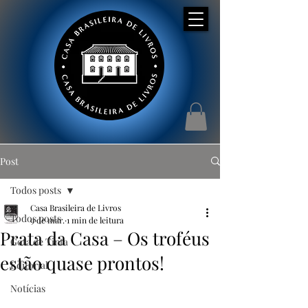
Post
Todos posts
Casa Brasileira de Livros
Todos posts
9 de mar.
1 min de leitura
Prata da Casa – Os troféus
Gota de Tinta
estão quase prontos!
Editorial
Notícias