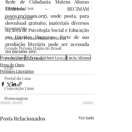
Rede de Cidadania Mateus Afonso 
3º Prata da Casa
Medeiros - RECIMAM 
(www.recimam.org), onde posta, para 
Haijin do Brasil
download gratuito, materiais diversos 
Depoimento
na área de Psicologia Social e Educação 
em Direitos Humanos. Parte de sua 
2º Grande Prêmio Haijin do Brasil
produção literária pode ser acessada 
Grande Prêmio Haijin do Brasil
no mesmo site.
Pena de Ouro
3º Pena de Ouro (2022)
Lúcia Afonso
1º Gota de Tinta (2025)
Pena de Ouro
CON
Prêmios Literários
Portal da Casa
Conceição Lima
Homenagem
Posts Relacionados
Ver tudo