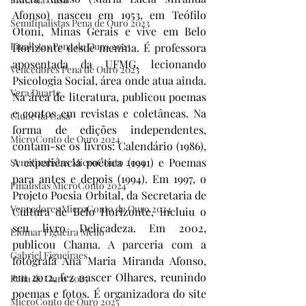
Afonso) nasceu em 1953, em Teófilo 
Semifinalistas Pena de Ouro 2023
Otoni, Minas Gerais e vive em Belo 
Finalistas Pena de Ouro 2023
Horizonte desde menina. É professora 
aposentada da UFMG, lecionando 
Vencedores Pena de Ouro 2023
Psicologia Social, área onde atua ainda. 
Vera Duarte
Na área de literatura, publicou poemas 
e contos em revistas e coletâneas. Na 
Clube da Casa
forma de edições independentes, 
MicroConto de Ouro 2024
contam-se os livros: Calendário (1986), 
A experiência poética (1991) e Poemas 
Semifinalistas MicroConto 2024
para antes e depois (1994). Em 1997, o 
Finalistas MicroConto 2024
Projeto Poesia Orbital, da Secretaria de 
Vencedores MicroConto de Ouro 2024
Cultura de Belo Horizonte, incluiu o 
seu livro Delicadeza. Em 2002, 
Elomar Figueira Mello
publicou Chama. A parceria com a 
Gabriel Figueiraes
fotógrafa Ana Maria Miranda Afonso, 
em 2012, fez nascer Olhares, reunindo 
Pena de Ouro 2025
poemas e fotos. É organizadora do site 
MicroConto de Ouro 2025