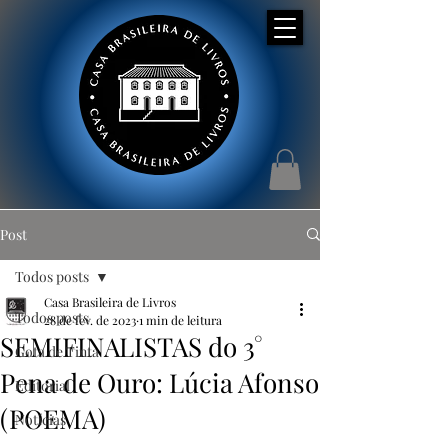
Post
Todos posts
Casa Brasileira de Livros
Todos posts
28 de fev. de 2023
1 min de leitura
SEMIFINALISTAS do 3°
Gota de Tinta
Pena de Ouro: Lúcia Afonso
Editorial
(POEMA)
Notícias