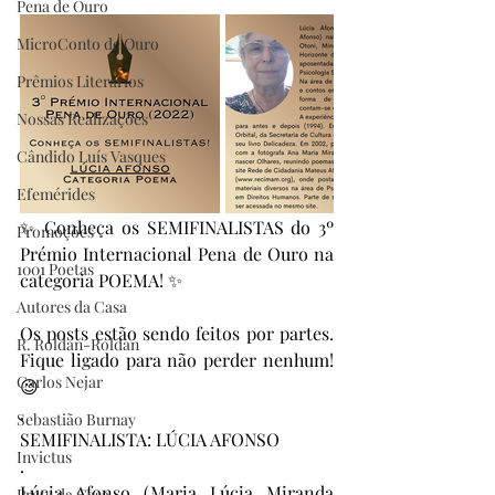
Pena de Ouro
MicroConto de Ouro
Prêmios Literários
Nossas Realizações
Cândido Luís Vasques
Efemérides
✨ Conheça os SEMIFINALISTAS do 3º 
Promoções
Prémio Internacional Pena de Ouro na 
1001 Poetas
categoria POEMA! ✨
Autores da Casa
Os posts estão sendo feitos por partes. 
R. Roldan-Roldan
Fique ligado para não perder nenhum! 
Carlos Nejar
😉
.
Sebastião Burnay
SEMIFINALISTA: LÚCIA AFONSO
Invictus
.
Lúcia Afonso (Maria Lúcia Miranda 
Prata da Casa