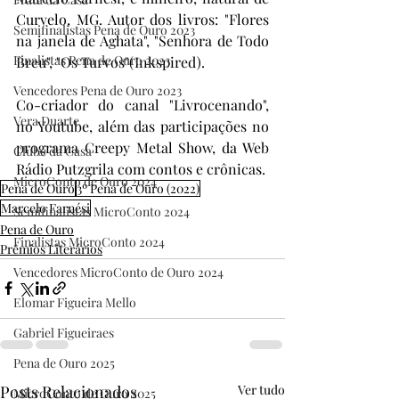
Curvelo, MG. Autor dos livros: "Flores 
Semifinalistas Pena de Ouro 2023
na janela de Aghata", "Senhora de Todo 
Finalistas Pena de Ouro 2023
Breu", "Os Turvos"(Inkspired).
Vencedores Pena de Ouro 2023
Co-criador do canal "Livrocenando", 
Vera Duarte
no Youtube, além das participações no 
programa Creepy Metal Show, da Web 
Clube da Casa
Rádio Putzgrila com contos e crônicas.
MicroConto de Ouro 2024
Pena de Ouro
3º Pena de Ouro (2022)
Marcelo Farnési
Semifinalistas MicroConto 2024
Pena de Ouro
Finalistas MicroConto 2024
Prêmios Literários
Vencedores MicroConto de Ouro 2024
Elomar Figueira Mello
Gabriel Figueiraes
Pena de Ouro 2025
Posts Relacionados
Ver tudo
MicroConto de Ouro 2025