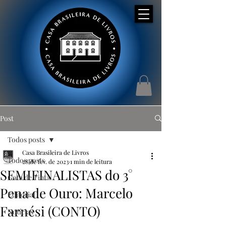
Post
Todos posts
Casa Brasileira de Livros
Todos posts
28 de fev. de 2023
1 min de leitura
SEMIFINALISTAS do 3°
Gota de Tinta
Pena de Ouro: Marcelo
Editorial
Farnési (CONTO)
Notícias