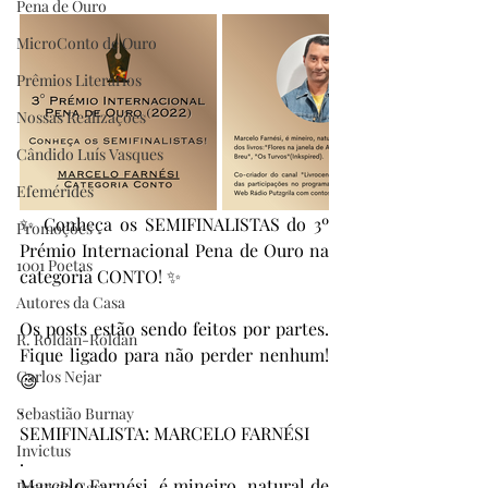
Pena de Ouro
MicroConto de Ouro
Prêmios Literários
Nossas Realizações
Cândido Luís Vasques
Efemérides
✨ Conheça os SEMIFINALISTAS do 3º 
Promoções
Prémio Internacional Pena de Ouro na 
1001 Poetas
categoria CONTO! ✨
Autores da Casa
Os posts estão sendo feitos por partes. 
R. Roldan-Roldan
Fique ligado para não perder nenhum! 
Carlos Nejar
😉
.
Sebastião Burnay
SEMIFINALISTA: MARCELO FARNÉSI
Invictus
.
Marcelo Farnési, é mineiro, natural de 
Prata da Casa