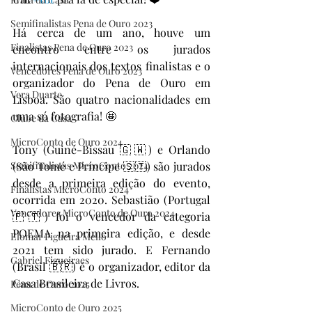
Semifinalistas Pena de Ouro 2023
Há cerca de um ano, houve um 
Finalistas Pena de Ouro 2023
encontro entre os jurados 
internacionais dos textos finalistas e o 
Vencedores Pena de Ouro 2023
organizador do Pena de Ouro em 
Vera Duarte
Lisboa. São quatro nacionalidades em 
uma só fotografia! 🤩
Clube da Casa
MicroConto de Ouro 2024
Tony (Guiné-Bissau 🇬🇼) e Orlando 
Semifinalistas MicroConto 2024
(São Tomé e Príncipe 🇸🇹) são jurados 
desde a primeira edição do evento, 
Finalistas MicroConto 2024
ocorrida em 2020. Sebastião (Portugal 
Vencedores MicroConto de Ouro 2024
🇵🇹) foi o vencedor da categoria 
POEMA na primeira edição, e desde 
Elomar Figueira Mello
2021 tem sido jurado. E Fernando 
Gabriel Figueiraes
(Brasil 🇧🇷) é o organizador, editor da 
Casa Brasileira de Livros.
Pena de Ouro 2025
MicroConto de Ouro 2025