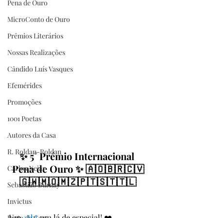
Pena de Ouro
MicroConto de Ouro
Prêmios Literários
Nossas Realizações
Cândido Luís Vasques
Efemérides
Promoções
1001 Poetas
Autores da Casa
R. Roldan-Roldan
✨ 5° Prémio Internacional 
Pena de Ouro ✨ 🇦🇴🇧🇷🇨🇻
Carlos Nejar
🇬🇼🇲🇴🇲🇿🇵🇹🇸🇹🇹🇱
Sebastião Burnay
Invictus
Um 
#tbt
 pra lá de especial! ❤️
Prata da Casa