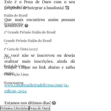
Este é o Pena de Ouro com o seu 
3º Prata da Casa
propósito de integrar a lusofonia! 🥰
Haijin do Brasil
Que mais encontros assim possam 
Depoimento
acontecer! 😁
2º Grande Prêmio Haijin do Brasil
Grande Prêmio Haijin do Brasil
—
1º Gota de Tinta (2025)
Se você não se inscreveu ou deseja 
CON
realizar mais inscrições, ainda dá 
Portal da Casa
tempo! Clique no link abaixo e saiba 
mais:
Conceição Lima
Homenagem
www.casabrasileiradelivros.com/5a-
edicao-2024
Estamos nos últimos dias! 😱
Prêmios Literários
Pena de Ouro