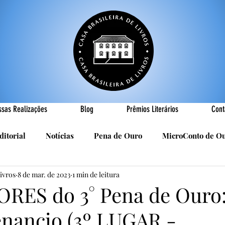
ssas Realizações
Blog
Prêmios Literários
Cont
ditorial
Notícias
Pena de Ouro
MicroConto de O
Livros
8 de mar. de 2023
1 min de leitura
Realizações
Cândido Luís Vasques
Efemérides
P
ES do 3° Pena de Ouro
enancio (3º LUGAR -
sa
R. Roldan-Roldan
Carlos Nejar
Sebastião Burn