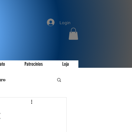
Login
ato
Patrocínios
Loja
uro
romoções
:
ay
Invictus