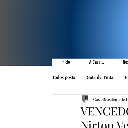
Início
A Casa...
No
Todos posts
Gota de Tinta
E
Casa Brasileira de 
Prêmios Literários
Nossas 
VENCEDOR
Nirton V
1001 Poetas
Autores da Ca