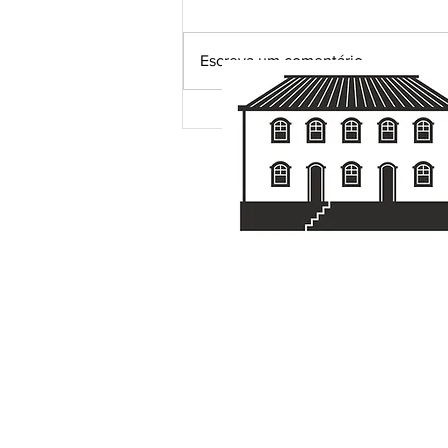
Escreva um comentário
Grandes certezas da vida...