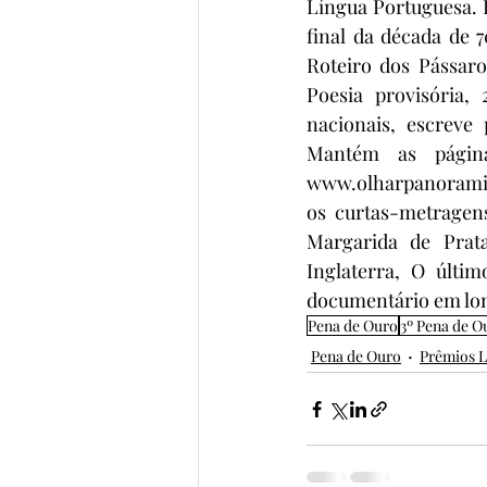
Língua Portuguesa. F
final da década de 
Roteiro dos Pássaro
Poesia provisória
nacionais, escreve 
Mantém as páginas
www.olharpanoramico
os curtas-metragen
Margarida de Prat
Inglaterra, O últim
documentário em lon
Pena de Ouro
3º Pena de O
Pena de Ouro
Prêmios L