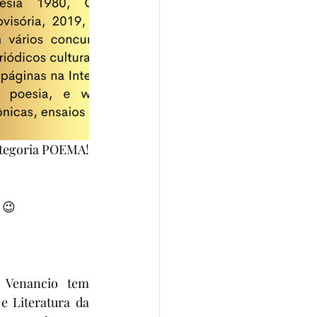
tegoria POEMA! 
 😉
n Venancio tem 
 Literatura da 