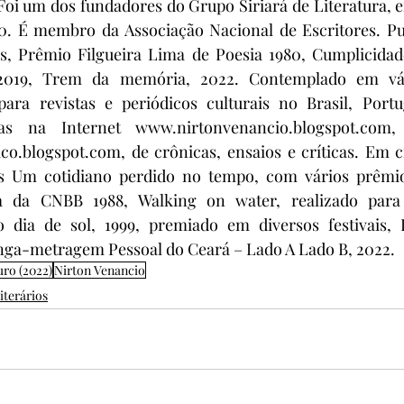
oi um dos fundadores do Grupo Siriará de Literatura, e
70. É membro da Associação Nacional de Escritores. Pub
s, Prêmio Filgueira Lima de Poesia 1980, Cumplicidade 
, 2019, Trem da memória, 2022. Contemplado em vár
para revistas e periódicos culturais no Brasil, Portu
 na Internet www.nirtonvenancio.blogspot.com, 
.blogspot.com, de crônicas, ensaios e críticas. Em ci
s Um cotidiano perdido no tempo, com vários prêmios
a da CNBB 1988, Walking on water, realizado para
o dia de sol, 1999, premiado em diversos festivais, 
ga-metragem Pessoal do Ceará – Lado A Lado B, 2022.
uro (2022)
Nirton Venancio
iterários