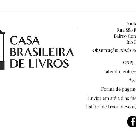
Ende
Rua São F
Bairro Ce
Conceição Lima, Autora
Pena
Rio P
Homenageada da 7ª edição do
INS
Observação
:
ainda nã
Pena de Ouro
CNPJ: 
atendimento@c
+55
Forma de pagamen
Envios em até 2 dias ú
Política de troca, devolu