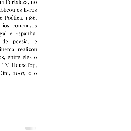
m Fortaleza, no 
licou os livros 
Poética, 1986, 
ios concursos 
gal e Espanha. 
de poesia, e 
nema, realizou 
, entre eles o 
 TV HouseTop, 
Dim, 2007, e o 