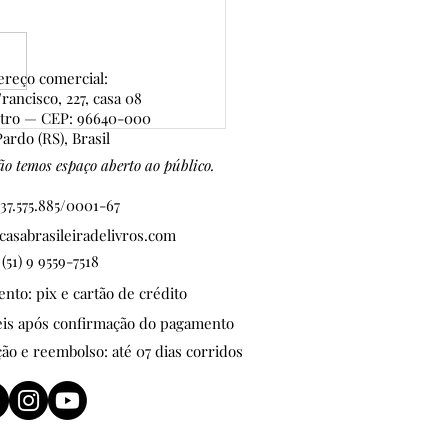
reço comercial:
rancisco, 227, casa 08
ntro — CEP: 96640-000
 de Ouro — 7ª edição:
ardo (RS), Brasil
CRIÇÕES ABERTAS
o temos espaço aberto ao público.
37.575.885/0001-67
asabrasileiradelivros.com
 (51) 9 9559-7518
to: pix e cartão de crédito
teis após confirmação do pagamento
ção e reembolso: até 07 dias corridos