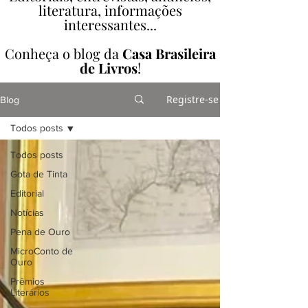
literatura, informações
interessantes...
Conheça o blog da
Casa Brasileira
de Livros
!
Registre-se
Blog
Todos posts
Todos posts
Gota de Tinta
Editorial
Notícias
Pena de Ouro
MicroConto de
Ouro
Prêmios
Literários