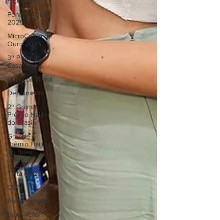
Figueiraes
Pena de Ouro
2025
MicroConto de
Ouro 2025
3º Prata da
Casa
Haijin do Brasil
Depoimento
2º Grande
Prêmio Haijin
do Brasil
Grande
Prêmio Haijin
do Brasil
1º Gota de
Tinta (2025)
CON
Portal da Casa
Conceição