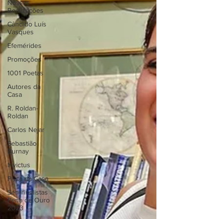
Nossas
Realizações
Cândido Luís
Vasques
Efemérides
Promoções
1001 Poetas
Autores da
Casa
R. Roldan-
Roldan
Carlos Nejar
Sebastião
Burnay
Invictus
Prata da Casa
Semifinalistas
Pena de Ouro
2023