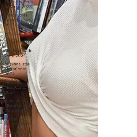
Finalistas Pena
de Ouro 2023
Vencedores
Pena de Ouro
2023
Vera Duarte
Clube da Casa
MicroConto de
Ouro 2024
Semifinalistas
MicroConto
2024
Finalistas
MicroConto
2024
Vencedores
MicroConto de
Ouro 2024
Elomar
Figueira Mello
Gabriel