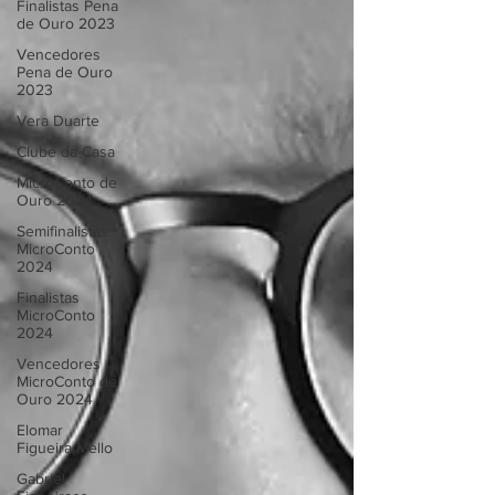
Finalistas Pena
de Ouro 2023
Vencedores
Pena de Ouro
2023
Vera Duarte
Clube da Casa
MicroConto de
Ouro 2024
Semifinalistas
MicroConto
2024
Finalistas
MicroConto
2024
Vencedores
MicroConto de
Ouro 2024
Elomar
Figueira Mello
Gabriel