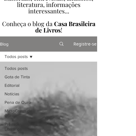
literatura, informações
interessantes...
Conheça o blog da
Casa Brasileira
de Livros
!
Registre-se
Blog
Todos posts
Todos posts
Gota de Tinta
Editorial
Notícias
Pena de Ouro
MicroConto de
Ouro
Prêmios
Literários