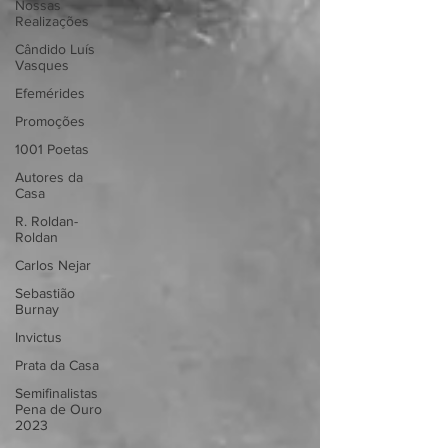
Nossas
Realizações
Cândido Luís
Vasques
Efemérides
Promoções
1001 Poetas
Autores da
Casa
R. Roldan-
Roldan
Carlos Nejar
Sebastião
Burnay
Invictus
Prata da Casa
Semifinalistas
Pena de Ouro
2023