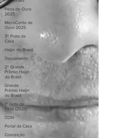
Figueiraes
Pena de Ouro
2025
MicroConto de
Ouro 2025
3º Prata da
Casa
Haijin do Brasil
Depoimento
2º Grande
Prêmio Haijin
do Brasil
Grande
Prêmio Haijin
do Brasil
1º Gota de
Tinta (2025)
CON
Portal da Casa
Conceição