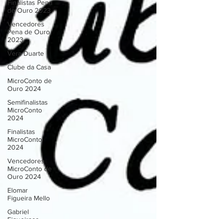
Finalistas Pena
de Ouro 2023
Vencedores
Pena de Ouro
2023
Vera Duarte
Clube da Casa
MicroConto de
Ouro 2024
Semifinalistas
MicroConto
2024
Finalistas
MicroConto
2024
Vencedores
MicroConto de
Ouro 2024
Elomar
Figueira Mello
Gabriel