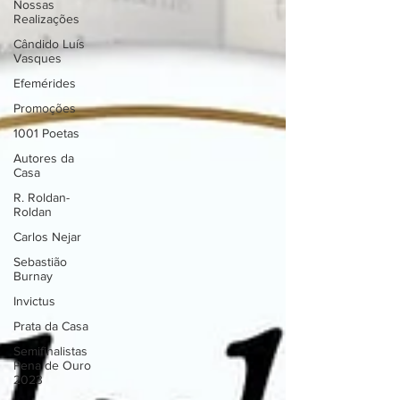
Nossas
Realizações
Cândido Luís
Vasques
Efemérides
Promoções
1001 Poetas
Autores da
Casa
R. Roldan-
Roldan
Carlos Nejar
Sebastião
Burnay
Invictus
Prata da Casa
Semifinalistas
Pena de Ouro
2023