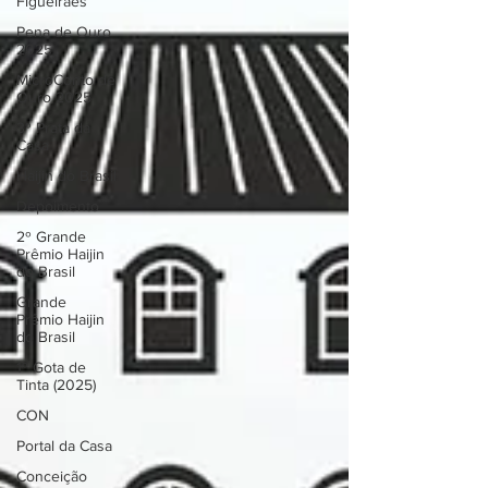
Figueiraes
Pena de Ouro
2025
MicroConto de
Ouro 2025
3º Prata da
Casa
Haijin do Brasil
Depoimento
2º Grande
Prêmio Haijin
do Brasil
Grande
Prêmio Haijin
do Brasil
1º Gota de
Tinta (2025)
CON
Portal da Casa
Conceição