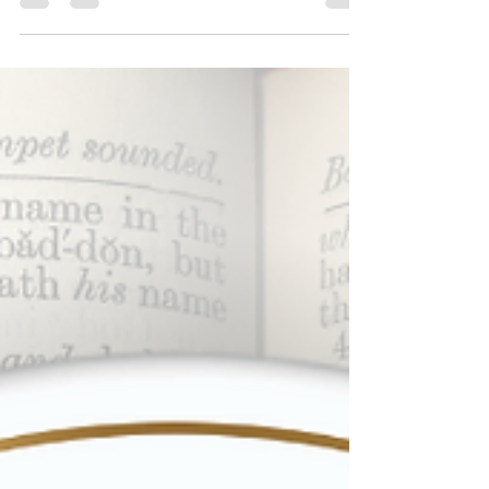
assinantes o PRIMEIRO TEXTO do Clube da Casa!
🤩 Trata-se do CONTO "Depoimento de Uma...