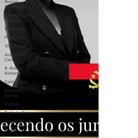
Nossas
Realizações
Cândido Luís
Vasques
Efemérides
Promoções
1001 Poetas
Autores da
Casa
R. Roldan-
Roldan
Carlos Nejar
Sebastião
Burnay
Invictus
Prata da Casa
Semifinalistas
Pena de Ouro
2023