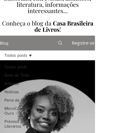
literatura, informações
interessantes...
Conheça o blog da
Casa Brasileira
de Livros
!
Registre-se
Blog
Todos posts
Todos posts
Gota de Tinta
Editorial
Notícias
Pena de Ouro
MicroConto de
Ouro
Prêmios
Literários