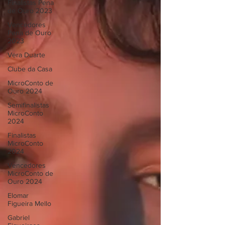
Finalistas Pena
de Ouro 2023
Vencedores
Pena de Ouro
2023
Vera Duarte
Clube da Casa
MicroConto de
Ouro 2024
Semifinalistas
MicroConto
2024
Finalistas
MicroConto
2024
Vencedores
MicroConto de
Ouro 2024
Elomar
Figueira Mello
Gabriel