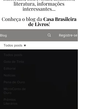
literatura, informações
interessantes...
Conheça o blog da
Casa Brasileira
de Livros
!
Registre-se
Blog
Todos posts
Todos posts
Gota de Tinta
Editorial
Notícias
Pena de Ouro
MicroConto de
Ouro
Prêmios
Literários