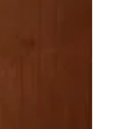
seguintes, começaria tudo de novo, a construção
do mundo. Na semana seguinte, de novo. Exaurido
pela criação, custoulhe ver