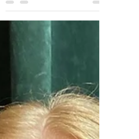
Universidade Vila Velha. Tenho 24 anos e, desde a
adolescência, nutro paixão por poesia e literatura
clássica, áreas que sempre me inspiraram a
compreender mais sobre a complexidade do
sujeito e suas experiências. A leitura, para mim, é
não apenas uma forma de prazer estético, mas
também um meio de reflexão. sensibilidade e
constante conhecimen