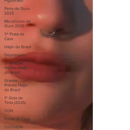
Figueiraes
Pena de Ouro
2025
MicroConto de
Ouro 2025
3º Prata da
Casa
Haijin do Brasil
Depoimento
2º Grande
Prêmio Haijin
do Brasil
Grande
Prêmio Haijin
do Brasil
1º Gota de
Tinta (2025)
CON
Portal da Casa
Conceição