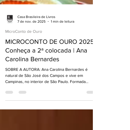
Casa Brasileira de Livros
7 de nov. de 2025
1 min de leitura
MicroConto de Ouro
MICROCONTO DE OURO 2025 |
Conheça a 2ª colocada | Ana
Carolina Bernardes
SOBRE A AUTORA: Ana Carolina Bernardes é
natural de São José dos Campos e vive em
Campinas, no interior de São Paulo. Formada
engenheira pela UNICAMP, hoje é pós-graduanda
em Produção Editorial e trabalha como editora no
Jornal Aborda, jornal periférico da cidade de
Osasco. O MICROCONTO VENCEDOR (2º LUGAR):
sem título No sétimo dia, ele descansou. Nos 6