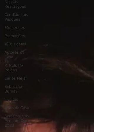
Nossas
Realizações
Cândido Luís
Vasques
Efemérides
Promoções
1001 Poetas
Autores da
Casa
R. Roldan-
Roldan
Carlos Nejar
Sebastião
Burnay
Invictus
Prata da Casa
Semifinalistas
Pena de Ouro
2023