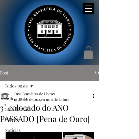
Post
Todos posts
Casa Brasileira de Livros
Todos posts
19 de set. de 2022
0 min de leitura
3° colocado do ANO
Gota de Tinta
PASSADO [Pena de Ouro]
Editorial
Notícias