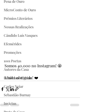
Pena de Ouro
MicroConto de Ouro
Prêmios Literários
Nossas Realizações
Cândido Luís Vasques
Efemérides
Promoções
1001 Poetas
Somos 40.000 no Instagram! 🤩
Autores da Casa
Muito obrigado! ❤️
R. Roldan-Roldan
Carlos Nejar
Sebastião Burnay
Invictus
Prata da Casa