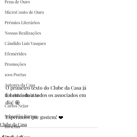
Pena de Ouro
MicroConto de Ouro
Prêmios Literários
Nossas Realizações
Cândido Luís Vasques
Efemérides
Promoções
1001 Poetas
Autores da Casa
O primeiro texto do Clube da Casa já 
foi enviado a todos os associados em 
R. Roldan-Roldan
dia! 🤩
Carlos Nejar
Sebastião Burnay
Esperamos que gostem! ❤️
Clube da Casa
Invictus
Prata da Casa