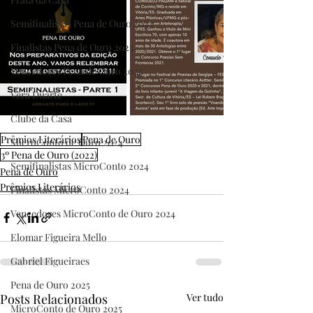
Semifinalistas Pena de Ouro 2023
Finalistas Pena de Ouro 2023
Vencedores Pena de Ouro 2023
Vera Duarte
Clube da Casa
Prêmios Literários
Pena de Ouro
MicroConto de Ouro 2024
3º Pena de Ouro (2022)
Semifinalistas MicroConto 2024
Pena de Ouro
Prêmios Literários
Finalistas MicroConto 2024
Vencedores MicroConto de Ouro 2024
Elomar Figueira Mello
Gabriel Figueiraes
Pena de Ouro 2025
Posts Relacionados
Ver tudo
MicroConto de Ouro 2025