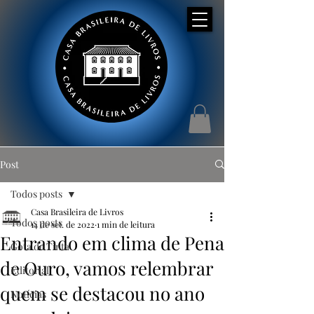
Post
Todos posts
Casa Brasileira de Livros
Todos posts
14 de set. de 2022
1 min de leitura
Entrando em clima de Pena
Gota de Tinta
de Ouro, vamos relembrar
Editorial
quem se destacou no ano
Notícias