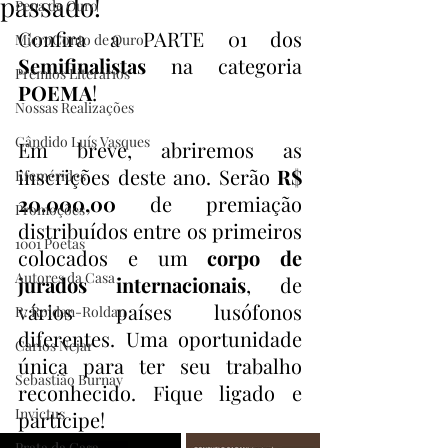
passado!
Pena de Ouro
Confira a PARTE 01 dos 
MicroConto de Ouro
Semifinalistas
 na categoria 
Prêmios Literários
POEMA
! 
Nossas Realizações
Cândido Luís Vasques
Em breve, abriremos as 
inscrições deste ano. Serão 
R$ 
Efemérides
20.000,00
 de premiação 
Promoções
distribuídos entre os primeiros 
1001 Poetas
colocados e um 
corpo de 
Autores da Casa
jurados internacionais
, de 
vários países lusófonos 
R. Roldan-Roldan
diferentes. Uma oportunidade 
Carlos Nejar
única para ter seu trabalho 
Sebastião Burnay
reconhecido. Fique ligado e 
Invictus
participe!
Prata da Casa