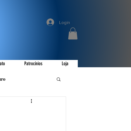
Login
ato
Patrocínios
Loja
uro
romoções
ay
Invictus