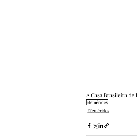
A Casa Brasileira de 
efemérides
Efemérides