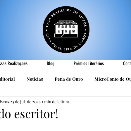
ssas Realizações
Blog
Prêmios Literários
Cont
ditorial
Notícias
Pena de Ouro
MicroConto de O
Livros
25 de jul. de 2024
1 min de leitura
Realizações
Cândido Luís Vasques
Efemérides
P
do escritor!
sa
R. Roldan-Roldan
Carlos Nejar
Sebastião Burn