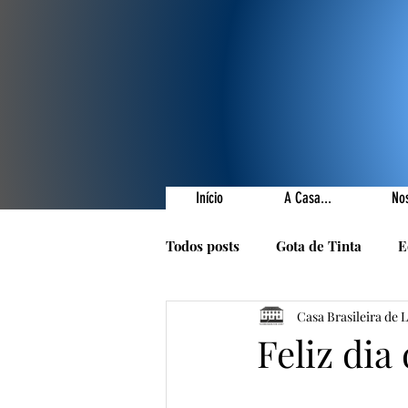
Início
A Casa...
No
Todos posts
Gota de Tinta
E
Casa Brasileira de 
Prêmios Literários
Nossas 
Feliz dia 
1001 Poetas
Autores da Ca