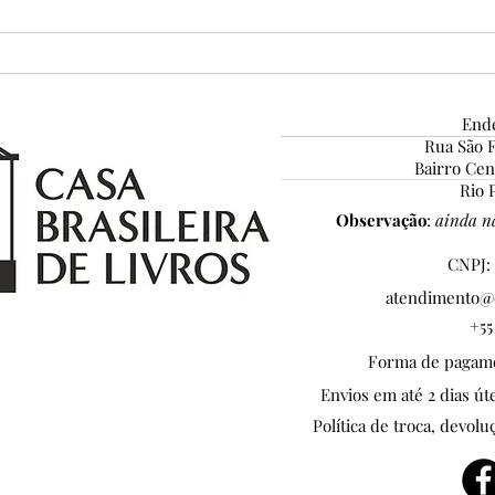
Ende
Rua São F
Bairro Ce
No clima de Copa, hoje a Casa
No c
Rio P
torce pelo Brasil! 🇧🇷
torc
Observação
:
ainda nã
CNPJ: 
atendimento@c
+55
Forma de pagamen
Envios em até 2 dias ú
Política de troca, devolu