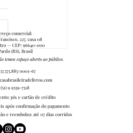
reço comercial:
rancisco, 227, casa 08
ntro — CEP: 96640-000
lima de Copa, hoje a Casa
ardo (RS), Brasil
e por Portugal!
o temos espaço aberto ao público.
37.575.885/0001-67
asabrasileiradelivros.com
 (51) 9 9559-7518
to: pix e cartão de crédito
teis após confirmação do pagamento
ção e reembolso: até 07 dias corridos