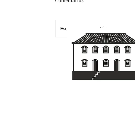
Comentários
Escreva um comentário
05/07 — Dia de Cabo Verde