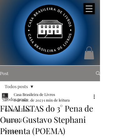
Post
Todos posts
Casa Brasileira de Livros
Todos posts
6 de mar. de 2023
1 min de leitura
FINALISTAS do 3° Pena de
Gota de Tinta
Ouro: Gustavo Stephani
Editorial
Pimenta (POEMA)
Notícias