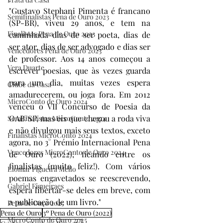
"Gustavo Stephani Pimenta é francano 
Semifinalistas Pena de Ouro 2023
(SP-BR), viveu 29 anos, e tem na 
Finalistas Pena de Ouro 2023
caminhada dias de ser poeta, dias de 
ser ator, dias de ser advogado e dias ser 
Vencedores Pena de Ouro 2023
de professor. Aos 14 anos começou a 
Vera Duarte
escrever poesias, que às vezes guarda 
para um dia, muitas vezes espera 
Clube da Casa
amadurecerem, ou joga fora. Em 2012 
MicroConto de Ouro 2024
venceu o VII Concurso de Poesia da 
OAB/SP, mas eis que chegou a roda viva 
Semifinalistas MicroConto 2024
e não divulgou mais seus textos, exceto 
Finalistas MicroConto 2024
agora, no 3° Prémio Internacional Pena 
Vencedores MicroConto de Ouro 2024
de Ouro (2022), ficando entre os 
finalistas (muito feliz!). Com vários 
Elomar Figueira Mello
poemas engavetados se reescrevendo, 
Gabriel Figueiraes
espera libertar-se deles em breve, com 
a publicação de um livro."
Pena de Ouro 2025
Pena de Ouro
3º Pena de Ouro (2022)
MicroConto de Ouro 2025