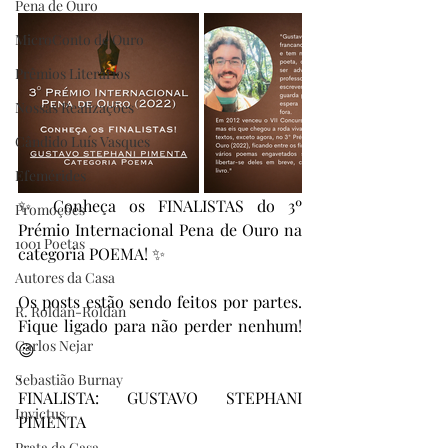
Pena de Ouro
MicroConto de Ouro
Prêmios Literários
Nossas Realizações
Cândido Luís Vasques
Efemérides
✨ Conheça os FINALISTAS do 3º 
Promoções
Prémio Internacional Pena de Ouro na 
1001 Poetas
categoria POEMA! ✨
Autores da Casa
Os posts estão sendo feitos por partes. 
R. Roldan-Roldan
Fique ligado para não perder nenhum! 
Carlos Nejar
😉
.
Sebastião Burnay
FINALISTA: GUSTAVO STEPHANI 
Invictus
PIMENTA
.
Prata da Casa