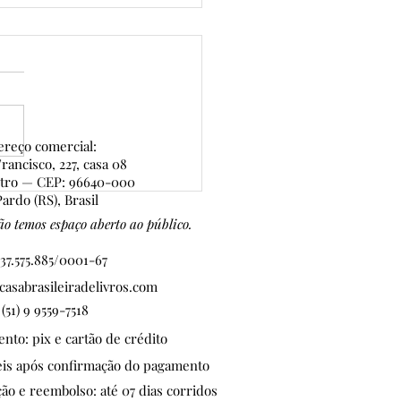
reço comercial:
rancisco, 227, casa 08
ntro — CEP: 96640-000
eição Lima, Autora
ardo (RS), Brasil
nageada da 7ª edição do
o temos espaço aberto ao público.
 de Ouro
37.575.885/0001-67
asabrasileiradelivros.com
 (51) 9 9559-7518
to: pix e cartão de crédito
teis após confirmação do pagamento
ção e reembolso: até 07 dias corridos