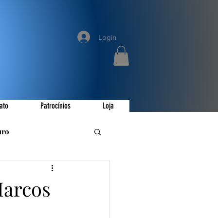
Login
ato
Patrocínios
Loja
uro
romoções
Marcos
ay
Invictus