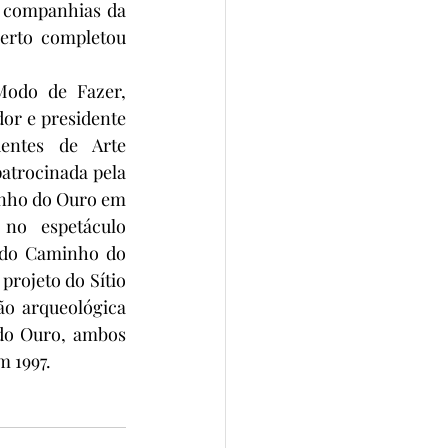
 companhias da 
erto completou 
Modo de Fazer, 
or e presidente 
ntes de Arte 
trocinada pela 
inho do Ouro em 
no espetáculo 
 do Caminho do 
rojeto do Sítio 
o arqueológica 
do Ouro, ambos 
m 1997.