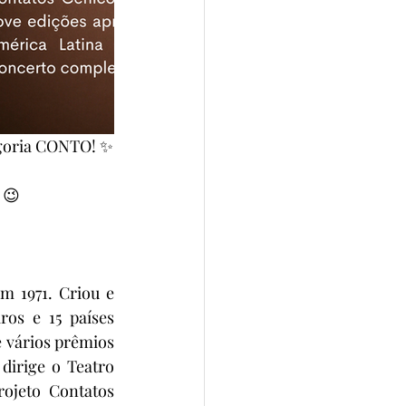
egoria CONTO! ✨
 😉
 1971. Criou e 
os e 15 países 
 vários prêmios 
irige o Teatro 
ojeto Contatos 