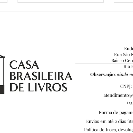
Ende
Rua São F
Grandes certezas da vida...
Bairro Ce
Conc
Rio P
Home
Observação
:
ainda nã
Pena
CNPJ: 
atendimento@c
+55
Forma de pagamen
Envios em até 2 dias ú
Política de troca, devolu