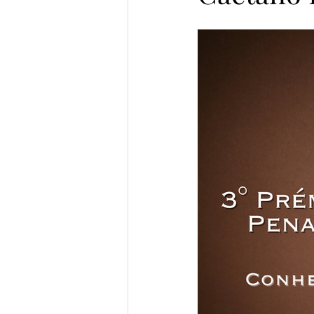
Prata da Casa
Semifinalist
Vencedores Pena de Ouro 2023
Semifinalistas MicroConto 2024
Elomar Figueira Mello
Gab