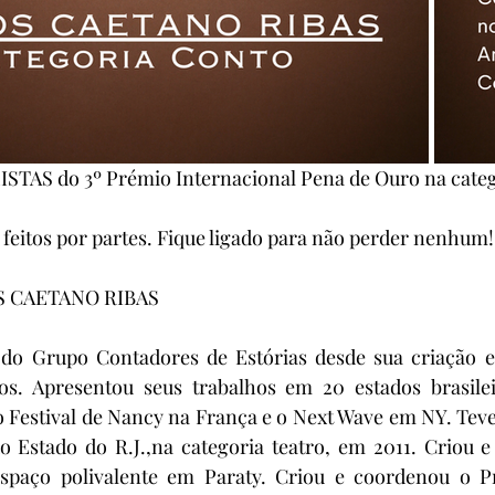
STAS do 3º Prémio Internacional Pena de Ouro na cat
 feitos por partes. Fique ligado para não perder nenhum!
S CAETANO RIBAS
do Grupo Contadores de Estórias desde sua criação em
los. Apresentou seus trabalhos em 20 estados brasileir
 Festival de Nancy na França e o Next Wave em NY. Teve
Estado do R.J.,na categoria teatro, em 2011. Criou e d
spaço polivalente em Paraty. Criou e coordenou o Pr