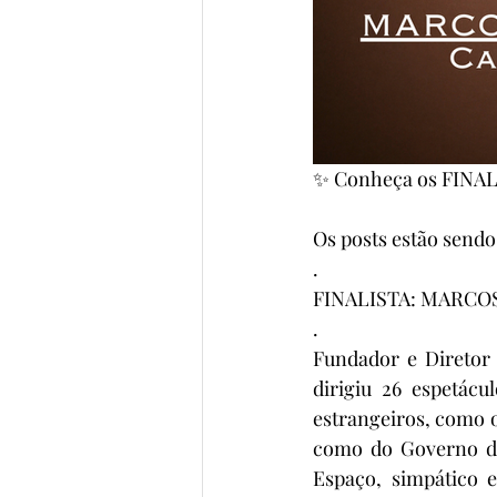
✨ Conheça os FINALI
Os posts estão sendo
.
FINALISTA: MARCO
.
Fundador e Diretor 
dirigiu 26 espetácu
estrangeiros, como o
como do Governo do 
Espaço, simpático e