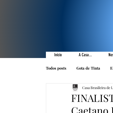
Início
A Casa...
No
Todos posts
Gota de Tinta
E
Casa Brasileira de 
Prêmios Literários
Nossas 
FINALIST
Caetano 
1001 Poetas
Autores da Ca