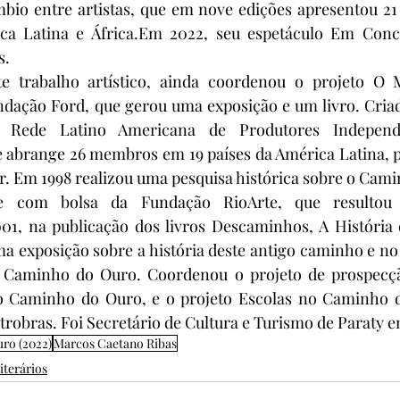
mbio entre artistas, que em nove edições apresentou 21
ca Latina e África.Em 2022, seu espetáculo Em Conc
s.
te trabalho artístico, ainda coordenou o projeto O 
ndação Ford, que gerou uma exposição e um livro. Criad
 Rede Latino Americana de Produtores Independe
abrange 26 membros em 19 países da América Latina, pa
r. Em 1998 realizou uma pesquisa histórica sobre o Cam
nte com bolsa da Fundação RioArte, que resultou 
1, na publicação dos livros Descaminhos, A História
 exposição sobre a história deste antigo caminho e no p
o Caminho do Ouro. Coordenou o projeto de prospecçã
do Caminho do Ouro, e o projeto Escolas no Caminho 
trobras. Foi Secretário de Cultura e Turismo de Paraty e
uro (2022)
Marcos Caetano Ribas
iterários