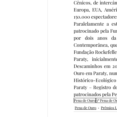
Cênicos, de intercâ
Europa, EUA, Améri
150.000 espectadore
Paralelamente a es
patrocinado pela Fu
por dois anos da
Contemporânea, que 
Fundação Rockefelle
Paraty, inicialme
Descaminhos em 200
Ouro em Paraty, numa
Histórico-Ecológic
Paraty – Registro 
patrocinados pela Pe
Pena de Ouro
3º Pena de O
Pena de Ouro
Prêmios L