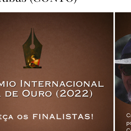
as Pena de Ouro 2023
Finalistas Pena de Ouro 2023
Vera Duarte
Clube da Casa
MicroConto de Ouro 
Finalistas MicroConto 2024
Vencedores MicroConto 
riel Figueiraes
Pena de Ouro 2025
MicroConto de Ou