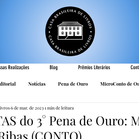
ssas Realizações
Blog
Prêmios Literários
Cont
ditorial
Notícias
Pena de Ouro
MicroConto de O
Livros
6 de mar. de 2023
1 min de leitura
Realizações
Cândido Luís Vasques
Efemérides
P
AS do 3° Pena de Ouro: 
Ribas (CONTO)
sa
R. Roldan-Roldan
Carlos Nejar
Sebastião Burn