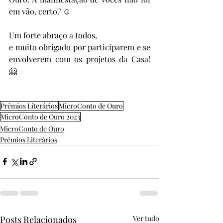
em vão, certo? ☺️
Um forte abraço a todos,
e muito obrigado por participarem e se 
envolverem com os projetos da Casa! 
🤗
Prêmios Literários
MicroConto de Ouro
MicroConto de Ouro 2023
MicroConto de Ouro
Prêmios Literários
Posts Relacionados
Ver tudo