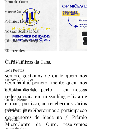
Pena de Ouro
MicroConto de Ouro
Prêmios Literários
Nossas Realizações
Cândido Luís Vasques
Efemérides
Promoções
Caros amigos da Casa,
1001 Poetas
sempre gostamos de ouvir quem nos 
Autores da Casa
acompanha, principalmente quem nos 
acompanha de perto — em nossas 
R. Roldan-Roldan
redes sociais, em nosso blog e lista de 
Carlos Nejar
e-mail; por isso, ao recebermos vários 
Sebastião Burnay
pedidos para liberarmos a participação 
de menores de idade no 3° Prêmio 
Invictus
MicroConto de Ouro, resolvemos 
Prata da Casa