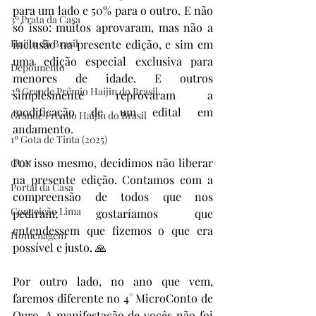
para um lado e 50% para o outro. E não 
3º Prata da Casa
só isso: muitos aprovaram, mas não a 
Haijin do Brasil
inclusão na presente edição, e sim em 
uma edição especial exclusiva para 
Depoimento
menores de idade. E outros 
2º Grande Prêmio Haijin do Brasil
simplesmente reprovaram a 
modificação de um edital em 
Grande Prêmio Haijin do Brasil
andamento.
1º Gota de Tinta (2025)
Por isso mesmo, decidimos não liberar 
CON
na presente edição. Contamos com a 
Portal da Casa
compreensão de todos que nos 
Conceição Lima
pediram; gostaríamos que 
entendessem que fizemos o que era 
Homenagem
possível e justo. 🙏
Por outro lado, no ano que vem, 
faremos diferente no 4° MicroConto de 
Ouro. A manifestação de vocês não foi 