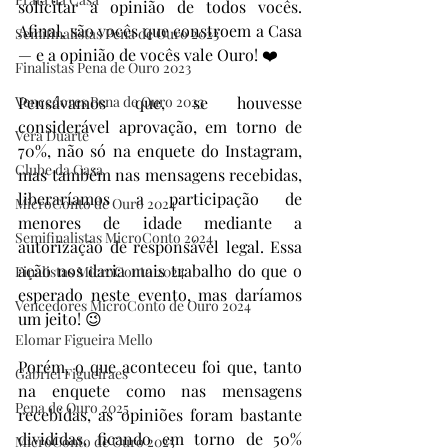
solicitar a opinião de todos vocês. 
Afinal, são vocês que constroem a Casa 
Semifinalistas Pena de Ouro 2023
— e a opinião de vocês vale Ouro! ❤️
Finalistas Pena de Ouro 2023
Vencedores Pena de Ouro 2023
Pensávamos que, se houvesse 
considerável aprovação, em torno de 
Vera Duarte
70%, não só na enquete do Instagram, 
Clube da Casa
mas também nas mensagens recebidas, 
liberaríamos a participação de 
MicroConto de Ouro 2024
menores de idade mediante a 
Semifinalistas MicroConto 2024
autorização de responsável legal. Essa 
ação nos daria mais trabalho do que o 
Finalistas MicroConto 2024
esperado neste evento, mas daríamos 
Vencedores MicroConto de Ouro 2024
um jeito! 😉
Elomar Figueira Mello
Porém, o que aconteceu foi que, tanto 
Gabriel Figueiraes
na enquete como nas mensagens 
Pena de Ouro 2025
recebidas, as opiniões foram bastante 
divididas, ficando em torno de 50% 
MicroConto de Ouro 2025