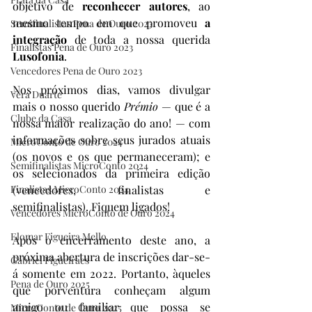
objetivo de 
reconhecer autores
, ao 
mesmo tempo em que promoveu 
a 
Semifinalistas Pena de Ouro 2023
integração
 de toda a nossa querida 
Finalistas Pena de Ouro 2023
Lusofonia
.
Vencedores Pena de Ouro 2023
Nos próximos dias, vamos divulgar 
Vera Duarte
mais o nosso querido 
Prémio
 — que é a 
Clube da Casa
nossa maior realização do ano! — com 
informações sobre seus jurados atuais 
MicroConto de Ouro 2024
(os novos e os que permaneceram); e 
Semifinalistas MicroConto 2024
os selecionados da primeira edição 
Finalistas MicroConto 2024
(vencedores, finalistas e 
semifinalistas). Fiquem ligados!
Vencedores MicroConto de Ouro 2024
Elomar Figueira Mello
Após o encerramento deste ano, a 
próxima abertura de inscrições dar-se-
Gabriel Figueiraes
á somente em 2022. Portanto, àqueles 
Pena de Ouro 2025
que porventura conheçam algum 
amigo ou familiar que possa se 
MicroConto de Ouro 2025