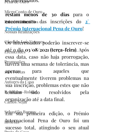
os interessados:
Pena de Ouro
MicroConto de Ouro
restam menos de 30 dias
 para o 
encerramento 
das inscrições do 
2° 
Prêmios Literários
Prémio Internacional Pena de Ouro
!
Nossas Realizações
Cândido Luís Vasques
Os interessados poderão inscrever-se 
até o dia 
03/08/2021 (terça-feira)
. Após 
Efemérides
essa data, caso não haja prorrogação, 
Promoções
haverá uma semana de tolerância, mas 
apenas para aqueles que 
1001 Poetas
eventualmente tiverem problemas na 
Autores da Casa
sua inscrição, problemas estes que não 
R. Roldan-Roldan
tenham sido resolvidos pela 
organização até a data final.
Carlos Nejar
Sebastião Burnay
Em sua primeira edição, o Prémio 
Internacional Pena de Ouro foi um 
Invictus
sucesso total, atingindo o seu atual 
Prata da Casa