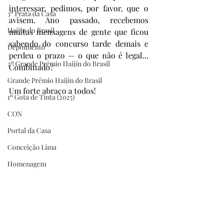
interessar, pedimos, por favor, que o 
3º Prata da Casa
avisem. Ano passado, recebemos 
Haijin do Brasil
muitas mensagens de gente que ficou 
sabendo do concurso tarde demais e 
Depoimento
perdeu o prazo — o que não é legal... 
2º Grande Prêmio Haijin do Brasil
Combinado?
Grande Prêmio Haijin do Brasil
Um forte abraço a todos!
1º Gota de Tinta (2025)
CON
Portal da Casa
Conceição Lima
Homenagem