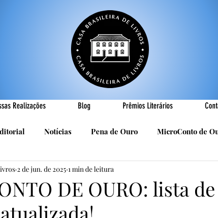
ssas Realizações
Blog
Prêmios Literários
Cont
ditorial
Notícias
Pena de Ouro
MicroConto de O
Livros
2 de jun. de 2025
1 min de leitura
Realizações
Cândido Luís Vasques
Efemérides
P
NTO DE OURO: lista de
 atualizada!
sa
R. Roldan-Roldan
Carlos Nejar
Sebastião Burn