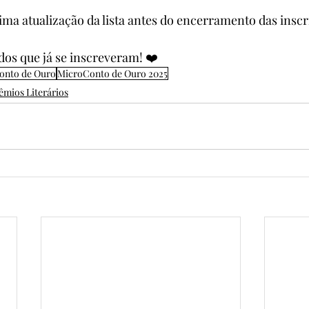
tima atualização da lista antes do encerramento das inscr
dos que já se inscreveram! ❤️
onto de Ouro
MicroConto de Ouro 2025
êmios Literários