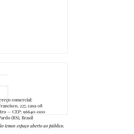
reço comercial:
rancisco, 227, casa 08
ntro — CEP: 96640-000
 de Ouro — 7ª edição:
ardo (RS), Brasil
CRIÇÕES ABERTAS
o temos espaço aberto ao público.