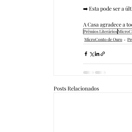
➡️ Esta pode ser a úl
A Casa agradece a to
Prêmios Literários
MicroC
MicroConto de Ouro
Pr
Posts Relacionados