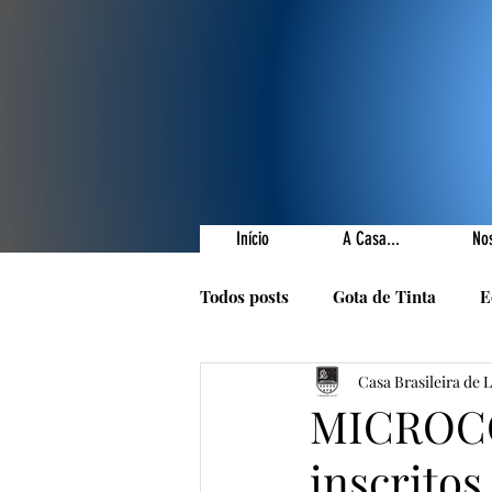
Início
A Casa...
No
Todos posts
Gota de Tinta
E
Casa Brasileira de 
Prêmios Literários
Nossas 
MICROCO
inscritos
1001 Poetas
Autores da Ca