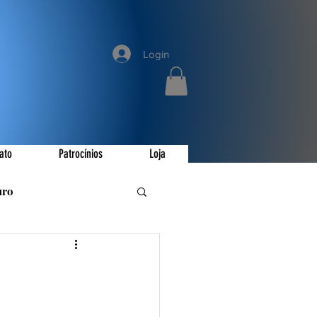
Login
ato
Patrocínios
Loja
uro
romoções
ay
Invictus