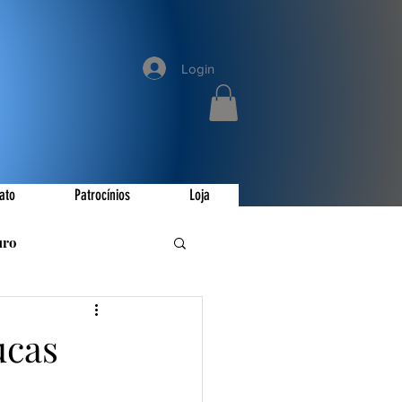
Login
ato
Patrocínios
Loja
uro
romoções
ucas
ay
Invictus