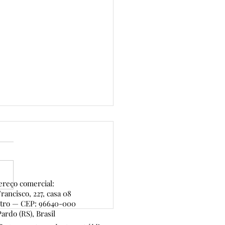
reço comercial:
rancisco, 227, casa 08
ntro — CEP: 96640-000
al da Casa — conheça o
ardo (RS), Brasil
 capítulo dos eventos