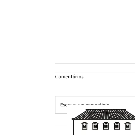
Comentários
Escreva um comentário
Grandes certezas da vida...