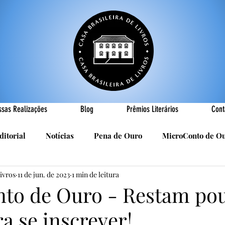
ssas Realizações
Blog
Prêmios Literários
Cont
ditorial
Notícias
Pena de Ouro
MicroConto de O
Livros
11 de jun. de 2023
1 min de leitura
Realizações
Cândido Luís Vasques
Efemérides
P
to de Ouro - Restam po
a se inscrever!
sa
R. Roldan-Roldan
Carlos Nejar
Sebastião Burn