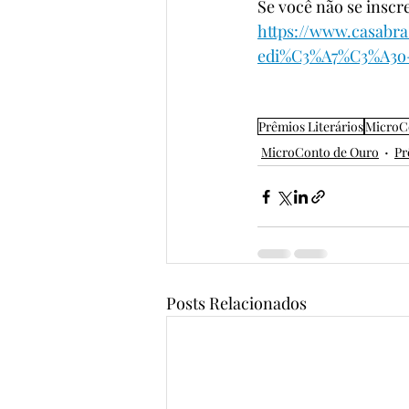
Se você não se inscre
https://www.casabr
edi%C3%A7%C3%A3o
Prêmios Literários
MicroC
MicroConto de Ouro
Pr
Posts Relacionados