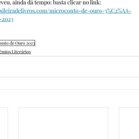
veu, ainda dá tempo: basta clicar no link: 
asileiradelivros.com/microconto-de-ouro-3%C2%AA-
-2023
onto de Ouro 2023
êmios Literários