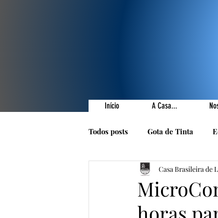
Início
A Casa...
No
Todos posts
Gota de Tinta
E
Casa Brasileira de 
Prêmios Literários
Nossas 
MicroCon
horas par
1001 Poetas
Autores da Ca