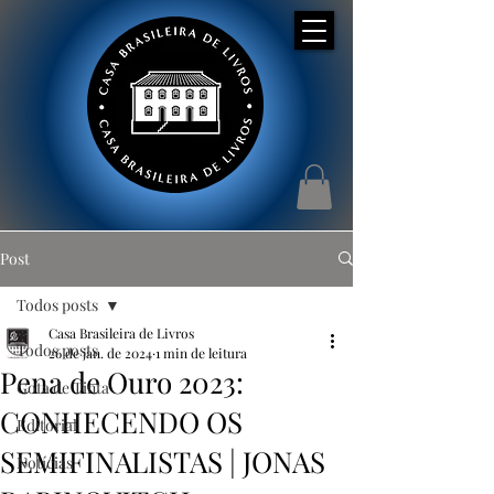
Post
Todos posts
Casa Brasileira de Livros
Todos posts
26 de jan. de 2024
1 min de leitura
Pena de Ouro 2023:
Gota de Tinta
CONHECENDO OS
Editorial
SEMIFINALISTAS | JONAS
Notícias