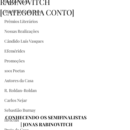
RABINOVITCH
Pena de Ouro
[CATEGORIA CONTO]
MicroConto de Ouro
Prêmios Literários
Nossas Realizações
Cândido Luís Vasques
Efemérides
Promoções
1001 Poetas
Autores da Casa
R. Roldan-Roldan
Carlos Nejar
Sebastião Burnay
CONHECENDO OS SEMIFINALISTAS 
Invictus
| JONAS RABINOVITCH
Prata da Casa