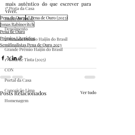
mais autêntico do que escrever para 
3º Prata da Casa
viver. 
Pena de Ouro
4º Pena de Ouro (2023)
Haijin do Brasil
Jonas Rabinovitch
Depoimento
Pena de Ouro
Prêmios Literários
2º Grande Prêmio Haijin do Brasil
Semifinalistas Pena de Ouro 2023
Grande Prêmio Haijin do Brasil
1º Gota de Tinta (2025)
CON
Portal da Casa
Conceição Lima
Posts Relacionados
Ver tudo
Homenagem