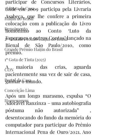
participar de Concursos Literários, 
3º Prata da Casa
onde em 2009 participa pela Livraria 
Asabeça, que lhe confere a primeira 
Haijin do Brasil
colocação com a publicação do Livro 
Depoimento
homônimo ao Conto ‘Luto da 
Esperança e outros Contos’ lançado na 
2º Grande Prêmio Haijin do Brasil
Bienal de São Paulo/2010, como 
Grande Prêmio Haijin do Brasil
prêmio.
1º Gota de Tinta (2025)
A maioria das crias, aguarda 
CON
pacientemente sua vez de sair de casa, 
Portal da Casa
ganhar o mundo.
Conceição Lima
Após um longo marasmo, expulsa “O 
Homenagem
Adorável Ranzinza – uma autobiografia 
póstuma não autorizada” , 
desentocando do fundo da memória do 
computador para participar do Prêmio 
Internacional Pena de Ouro/2021. Ano 