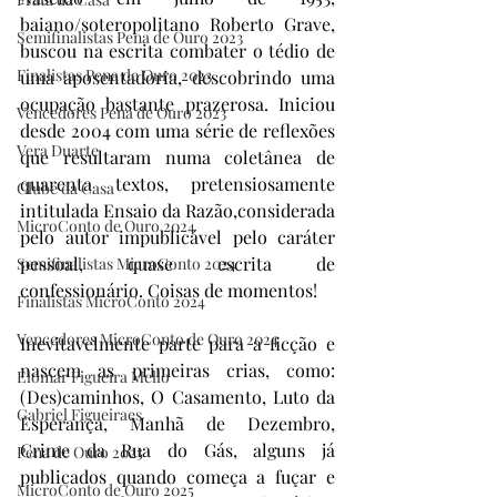
baiano/soteropolitano Roberto Grave, 
Semifinalistas Pena de Ouro 2023
buscou na escrita combater o tédio de 
Finalistas Pena de Ouro 2023
uma aposentadoria, descobrindo uma 
ocupação bastante prazerosa. Iniciou 
Vencedores Pena de Ouro 2023
desde 2004 com uma série de reflexões 
Vera Duarte
que resultaram numa coletânea de 
quarenta textos, pretensiosamente 
Clube da Casa
intitulada Ensaio da Razão,considerada 
MicroConto de Ouro 2024
pelo autor impublicável pelo caráter 
pessoal, quase escrita de 
Semifinalistas MicroConto 2024
confessionário. Coisas de momentos!
Finalistas MicroConto 2024
Vencedores MicroConto de Ouro 2024
Inevitavelmente parte para a ficção e 
nascem as primeiras crias, como: 
Elomar Figueira Mello
(Des)caminhos, O Casamento, Luto da 
Gabriel Figueiraes
Esperança, Manhã de Dezembro, 
Crime da Rua do Gás, alguns já 
Pena de Ouro 2025
publicados quando começa a fuçar e 
MicroConto de Ouro 2025