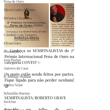
Pena de Ouro
MicroConto de Ouro
Prêmios Literários
Nossas Realizações
Cândido Luís Vasques
Efemérides
✨ Conheça os SEMIFINALISTAS do 3º 
Promoções
Prémio Internacional Pena de Ouro na 
1001 Poetas
categoria CONTO! ✨
Autores da Casa
Os posts estão sendo feitos por partes. 
R. Roldan-Roldan
Fique ligado para não perder nenhum! 
Carlos Nejar
😉
.
Sebastião Burnay
SEMIFINALISTA: ROBERTO GRAVE
Invictus
.
Nascido em julho de 1953, 
Prata da Casa