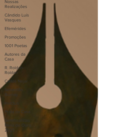
Nossas
Realizações
Cândido Luís
Vasques
Efemérides
Promoções
1001 Poetas
Autores da
Casa
R. Roldan-
Roldan
Carlos Nejar
Sebastião
Burnay
Invictus
Prata da Casa
Semifinalistas
Pena de Ouro
2023