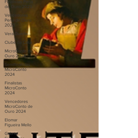
Finalistas Pena
de Ouro 2023
Vencedores
Pena de Ouro
2023
Vera Duarte
Clube da Casa
MicroConto de
Ouro 2024
Semifinalistas
MicroConto
2024
Finalistas
MicroConto
2024
Vencedores
MicroConto de
Ouro 2024
Elomar
Figueira Mello
Gabriel