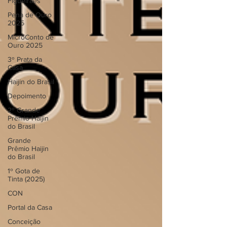
Figueiraes
Pena de Ouro
2025
MicroConto de
Ouro 2025
3º Prata da
Casa
Haijin do Brasil
Depoimento
2º Grande
Prêmio Haijin
do Brasil
Grande
Prêmio Haijin
do Brasil
1º Gota de
Tinta (2025)
CON
Portal da Casa
Conceição