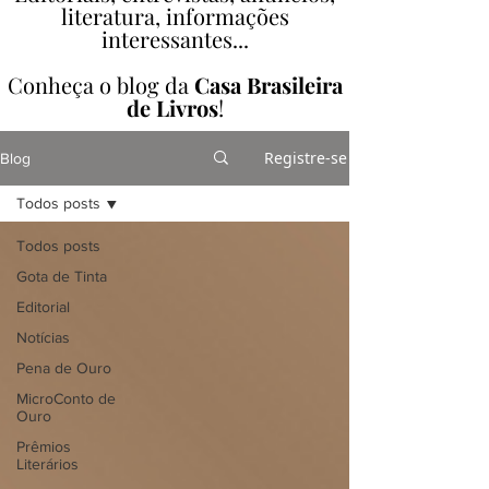
literatura, informações
interessantes...
Conheça o blog da
Casa Brasileira
de Livros
!
Registre-se
Blog
Todos posts
Todos posts
Gota de Tinta
Editorial
Notícias
Pena de Ouro
MicroConto de
Ouro
Prêmios
Literários