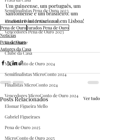
Um guineense, um português, um 
Semifinalistas Pena de Ouro 2023
santomense e um brasileiro: um 
encontro internacional em Lisboa!
Finalistas Pena de Ouro 2023
Pena de Ouro
Jurados Pena de Ouro
Vencedores Pena de Ouro 2023
Notícias
Pena de Ouro
Vera Duarte
Autores da Casa
Clube da Casa
MicroConto de Ouro 2024
Semifinalistas MicroConto 2024
Finalistas MicroConto 2024
Vencedores MicroConto de Ouro 2024
Posts Relacionados
Ver tudo
Elomar Figueira Mello
Gabriel Figueiraes
Pena de Ouro 2025
MicroConto de Ouro 2025