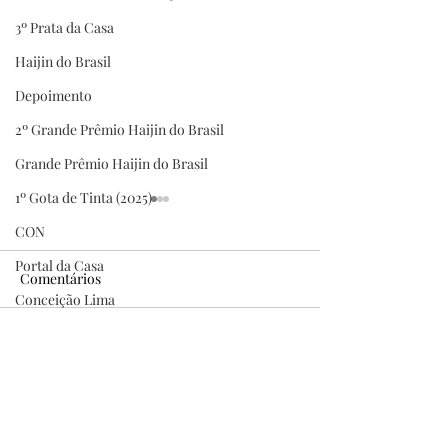
3º Prata da Casa
Haijin do Brasil
Depoimento
2º Grande Prêmio Haijin do Brasil
Grande Prêmio Haijin do Brasil
1º Gota de Tinta (2025)
CON
Portal da Casa
Comentários
Conceição Lima
Homenagem
Conceição Lima, Autora
Pena de Ouro — 7
Escreva um comentário
Homenageada da 7ª
INSCRIÇÕES AB
edição do Pena de Ouro