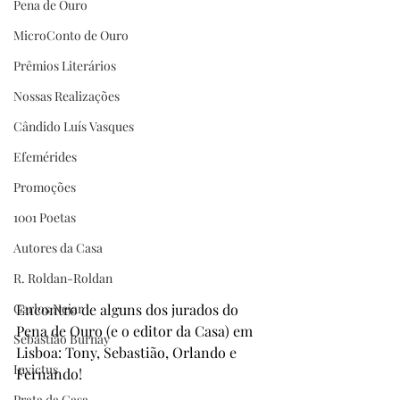
Pena de Ouro
MicroConto de Ouro
Prêmios Literários
Nossas Realizações
Cândido Luís Vasques
Efemérides
Promoções
1001 Poetas
Autores da Casa
R. Roldan-Roldan
Carlos Nejar
Encontro de alguns dos jurados do 
Pena de Ouro (e o editor da Casa) em 
Sebastião Burnay
Lisboa: Tony, Sebastião, Orlando e 
Invictus
Fernando!
Prata da Casa