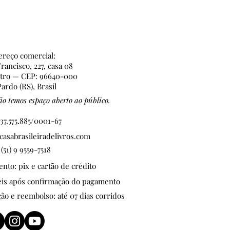
ma inteiramente nova!
Afinal, inovar é uma
dição da Casa
sileira de Livros. Está
 nosso DNA. Foi assim
reço comercial:
 longo de toda a nossa
rancisco, 227, casa 08
ntro — CEP: 96640-000
jetória e é assim que
ardo (RS), Brasil
guimos: buscando
vos caminhos para
o temos espaço aberto ao público.
oximar autores e...
37.575.885/0001-67
asabrasileiradelivros.com
 (51) 9 9559-7518
to: pix e cartão de crédito
teis após confirmação do pagamento
ção e reembolso: até 07 dias corridos