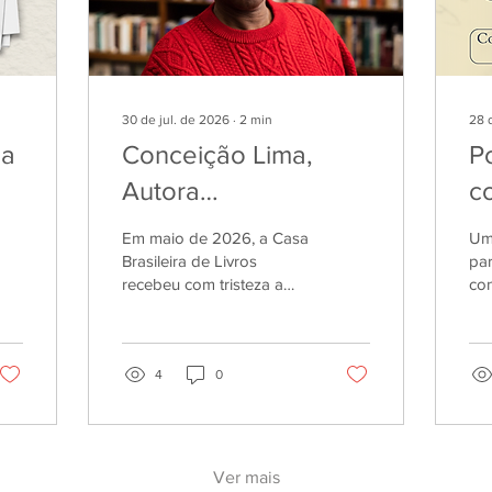
30 de jul. de 2026
∙
2
min
28 
da
Conceição Lima,
P
Autora
c
Homenageada da 7ª
c
Em maio de 2026, a Casa
Uma
edição do Pena de
li
Brasileira de Livros
par
recebeu com tristeza a
con
Ouro
re
notícia da morte de
dos
Conceição Lima, poeta
rea
santomense que integrou,
co
em duas edições, o júri
4
0
qu
internacional dos finalistas
Po
do Pena de Ouro.
amb
Generosa com o seu
con
tempo, conhecimento e
dar
Ver mais
sensibilidade poética,
eve