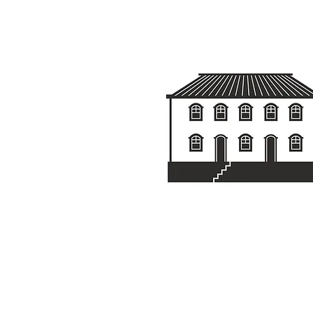
na nossa bio ou em
"Saiba mais". 🔗
www.portaldacasa.com/evento
de-ouro-7 Participe!