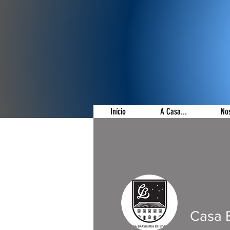
Início
A Casa...
No
Casa B