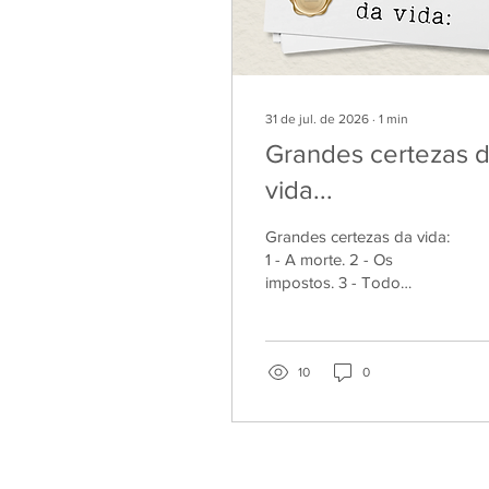
31 de jul. de 2026
∙
1
min
Grandes certezas 
vida...
Grandes certezas da vida:
1 - A morte. 2 - Os
impostos. 3 - Todo
escritor achar que o texto
ainda precisa de só mais
uma revisão. 4 - A
remuneração do Pena de
10
0
Ouro sobe a cada edição!
Pena de Ouro: 7ª edição!
Inscrições abertas! Para
mais informações, clique
no link do Portal da Casa