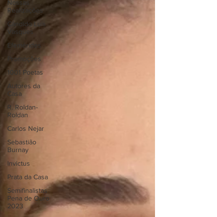
Nossas
Realizações
Cândido Luís
Vasques
Efemérides
Promoções
1001 Poetas
Autores da
Casa
R. Roldan-
Roldan
Carlos Nejar
Sebastião
Burnay
Invictus
Prata da Casa
Semifinalistas
Pena de Ouro
2023