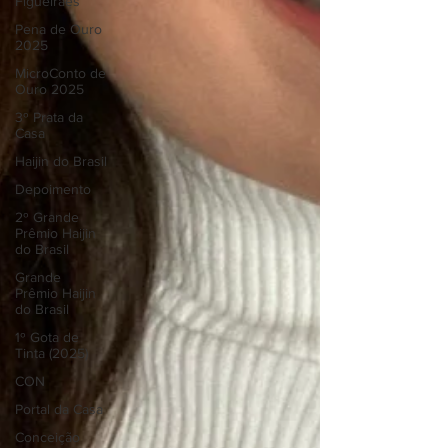
Figueiraes
Pena de Ouro
2025
MicroConto de
Ouro 2025
3º Prata da
Casa
Haijin do Brasil
Depoimento
2º Grande
Prêmio Haijin
do Brasil
Grande
Prêmio Haijin
do Brasil
1º Gota de
Tinta (2025)
CON
Portal da Casa
Conceição