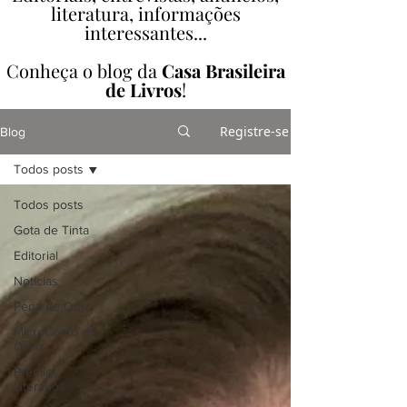
literatura, informações
interessantes...
Conheça o blog da
Casa Brasileira
de Livros
!
Registre-se
Blog
Todos posts
Todos posts
Gota de Tinta
Editorial
Notícias
Pena de Ouro
MicroConto de
Ouro
Prêmios
Literários