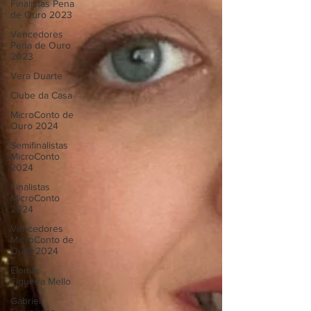
Finalistas Pena
de Ouro 2023
Vencedores
Pena de Ouro
2023
Vera Duarte
Clube da Casa
MicroConto de
Ouro 2024
Semifinalistas
MicroConto
2024
Finalistas
MicroConto
2024
Vencedores
MicroConto de
Ouro 2024
Elomar
Figueira Mello
Gabriel