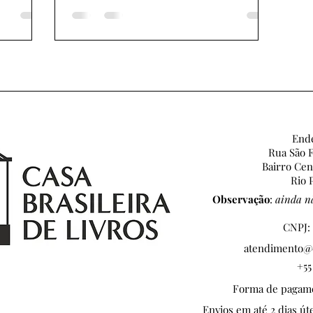
ANO PASSADO. Já as...
Ende
Rua São F
Bairro Ce
Rio P
Observação
:
ainda nã
CNPJ: 
atendimento@c
+55
Forma de pagamen
Envios em até 2 dias ú