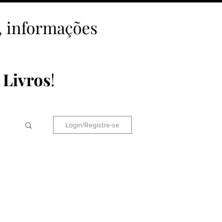
a, informações
 Livros
!
Login/Registre-se
ções