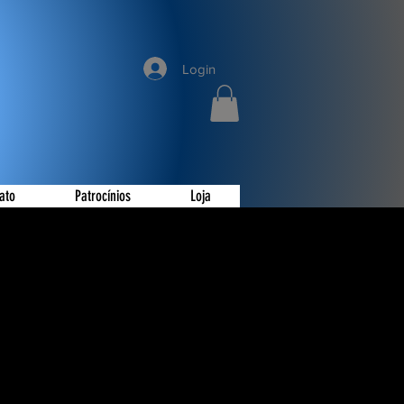
Login
ato
Patrocínios
Loja