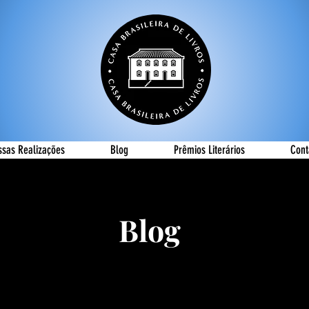
ssas Realizações
Blog
Prêmios Literários
Cont
Blog