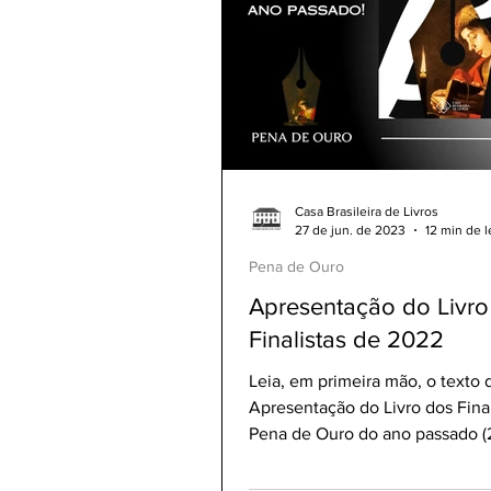
Invictus
Prata da Casa
Vencedores Pena de Ouro 2023
Casa Brasileira de Livros
Semifinalistas MicroConto 2024
27 de jun. de 2023
12 min de l
Pena de Ouro
Apresentação do Livro
Vencedores MicroConto de Ouro 
Finalistas de 2022
Leia, em primeira mão, o texto 
Pena de Ouro 2025
MicroCo
Apresentação do Livro dos Final
Pena de Ouro do ano passado (
O livro será publicado...