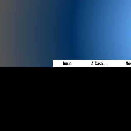
Início
A Casa...
No