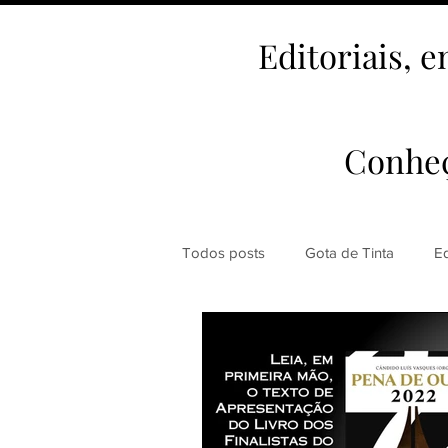
Editoriais, e
Conheç
Todos posts
Gota de Tinta
Ed
Prêmios Literários
Nossas Re
1001 Poetas
Autores da Casa