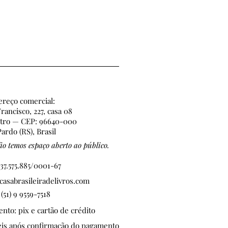
reço comercial:
rancisco, 227, casa 08
ntro — CEP: 96640-000
ardo (RS), Brasil
o temos espaço aberto ao público.
37.575.885/0001-67
asabrasileiradelivros.com
 (51) 9 9559-7518
to: pix e cartão de crédito
teis após confirmação do pagamento