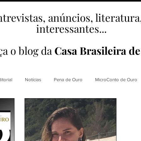
ntrevistas, anúncios, literatur
interessantes...
a o blog da
Casa Brasileira de
itorial
Notícias
Pena de Ouro
MicroConto de Ouro
alizações
Cândido Luís Vasques
Efemérides
Promo
R. Roldan-Roldan
Carlos Nejar
Sebastião Burnay