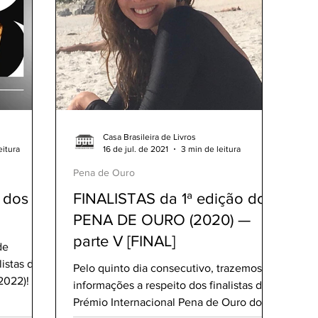
Semifinalistas Pena de Ouro 2023
Finalistas Pena de Ouro 2023
Vera Duarte
Clube da Casa
MicroConto de Ouro 202
Casa Brasileira de Livros
Finalistas MicroConto 2024
eitura
16 de jul. de 2021
3 min de leitura
Pena de Ouro
 dos
FINALISTAS da 1ª edição do
2024
Elomar Figueira Mello
Gabriel Figueiraes
PENA DE OURO (2020) —
parte V [FINAL]
de
nto de Ouro 2025
istas do
Pelo quinto dia consecutivo, trazemos
2022)! 🤩
informações a respeito dos finalistas do
Prémio Internacional Pena de Ouro do