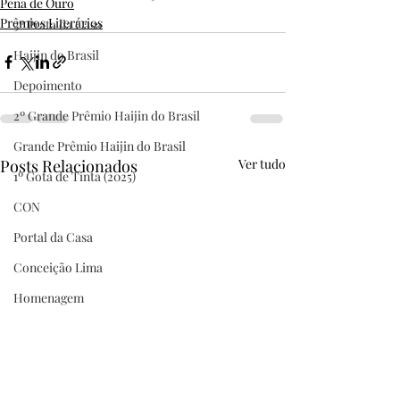
Pena de Ouro
Prêmios Literários
3º Prata da Casa
Haijin do Brasil
Depoimento
2º Grande Prêmio Haijin do Brasil
Grande Prêmio Haijin do Brasil
Posts Relacionados
Ver tudo
1º Gota de Tinta (2025)
CON
Portal da Casa
Conceição Lima
Homenagem