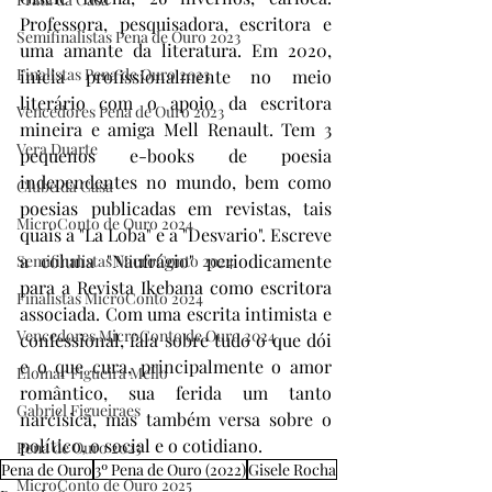
Professora, pesquisadora, escritora e 
Semifinalistas Pena de Ouro 2023
uma amante da literatura. Em 2020, 
Finalistas Pena de Ouro 2023
inicia profissionalmente no meio 
literário com o apoio da escritora 
Vencedores Pena de Ouro 2023
mineira e amiga Mell Renault. Tem 3 
Vera Duarte
pequenos e-books de poesia 
independentes no mundo, bem como 
Clube da Casa
poesias publicadas em revistas, tais 
MicroConto de Ouro 2024
quais a "La Loba" e a "Desvario". Escreve 
a coluna "Naufrágio" periodicamente 
Semifinalistas MicroConto 2024
para a Revista Ikebana como escritora 
Finalistas MicroConto 2024
associada. Com uma escrita intimista e 
Vencedores MicroConto de Ouro 2024
confessional, fala sobre tudo o que dói 
e o que cura, principalmente o amor 
Elomar Figueira Mello
romântico, sua ferida um tanto 
Gabriel Figueiraes
narcísica, mas também versa sobre o 
político, o social e o cotidiano.
Pena de Ouro 2025
Pena de Ouro
3º Pena de Ouro (2022)
Gisele Rocha
MicroConto de Ouro 2025