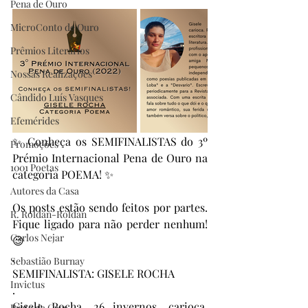
Pena de Ouro
MicroConto de Ouro
Prêmios Literários
Nossas Realizações
Cândido Luís Vasques
Efemérides
✨ Conheça os SEMIFINALISTAS do 3º 
Promoções
Prémio Internacional Pena de Ouro na 
1001 Poetas
categoria POEMA! ✨
Autores da Casa
Os posts estão sendo feitos por partes. 
R. Roldan-Roldan
Fique ligado para não perder nenhum! 
Carlos Nejar
😉
.
Sebastião Burnay
SEMIFINALISTA: GISELE ROCHA
Invictus
.
Gisele Rocha, 26 invernos, carioca. 
Prata da Casa