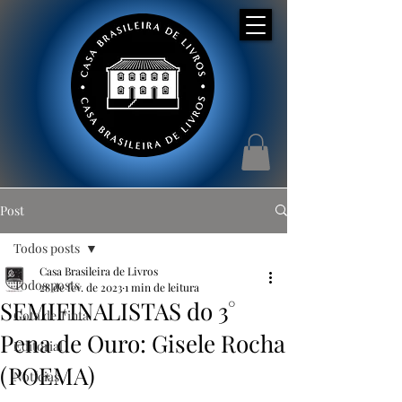
Post
Todos posts
Casa Brasileira de Livros
Todos posts
28 de fev. de 2023
1 min de leitura
SEMIFINALISTAS do 3°
Gota de Tinta
Pena de Ouro: Gisele Rocha
Editorial
(POEMA)
Notícias