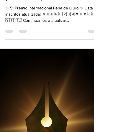
5° Pena de Ouro: lista de
inscritos atualizada!
(08/08/2024)
✨ 5° Prémio Internacional Pena de Ouro ✨ Lista de
inscritos atualizada! 🇦🇴🇧🇷🇨🇻🇬🇼🇲🇴🇲🇿🇵🇹
🇸🇹🇹🇱 Continuamos a atualizar...