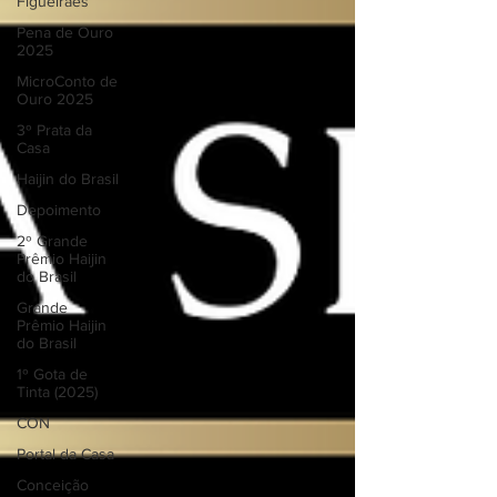
Figueiraes
Pena de Ouro
2025
MicroConto de
Ouro 2025
3º Prata da
Casa
Haijin do Brasil
Depoimento
2º Grande
Prêmio Haijin
do Brasil
Grande
Prêmio Haijin
do Brasil
1º Gota de
Tinta (2025)
CON
Portal da Casa
Conceição