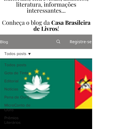
literatura, informações
interessantes...
Conheça o blog da
Casa Brasileira
de Livros
!
Registre-se
Blog
Todos posts
Todos posts
Gota de Tinta
Editorial
Notícias
Pena de Ouro
MicroConto de
Ouro
Prêmios
Literários