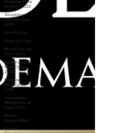
Finalistas Pena
de Ouro 2023
Vencedores
Pena de Ouro
2023
Vera Duarte
Clube da Casa
MicroConto de
Ouro 2024
Semifinalistas
MicroConto
2024
Finalistas
MicroConto
2024
Vencedores
MicroConto de
Ouro 2024
Elomar
Figueira Mello
Gabriel