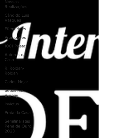
Nossas
Realizações
Cândido Luís
Vasques
Efemérides
Promoções
1001 Poetas
Autores da
Casa
R. Roldan-
Roldan
Carlos Nejar
Sebastião
Burnay
Invictus
Prata da Casa
Semifinalistas
Pena de Ouro
2023