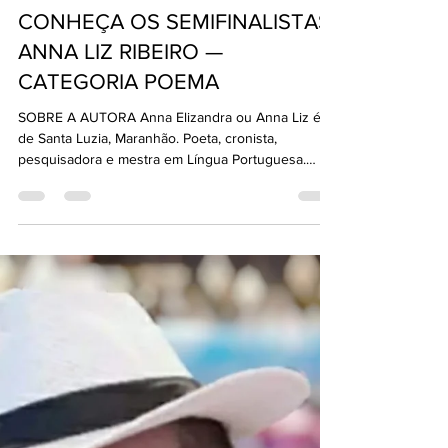
Casa Brasileira de Livros
7 de ago. de 2025
1 min de leitura
Pena de Ouro
PENA DE OURO 2024 |
CONHEÇA OS SEMIFINALISTAS:
ANNA LIZ RIBEIRO —
CATEGORIA POEMA
SOBRE A AUTORA Anna Elizandra ou Anna Liz é
de Santa Luzia, Maranhão. Poeta, cronista,
pesquisadora e mestra em Língua Portuguesa.
Tem...