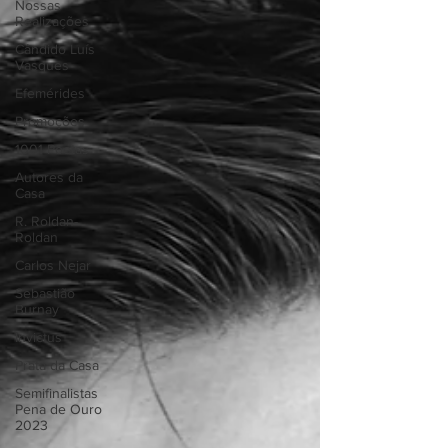
Nossas
Realizações
Cândido Luís
Vasques
Efemérides
Promoções
1001 Poetas
Autores da
Casa
R. Roldan-
Roldan
Carlos Nejar
Sebastião
Burnay
Invictus
Prata da Casa
Semifinalistas
Pena de Ouro
2023