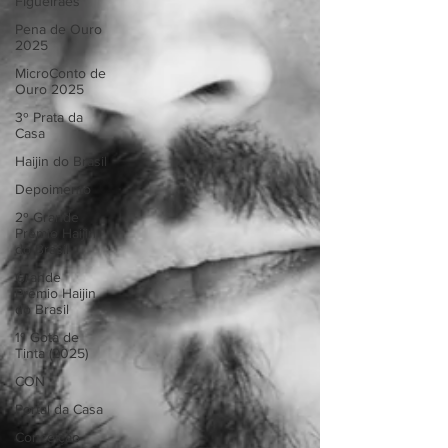
Figueiraes
Pena de Ouro
2025
MicroConto de
Ouro 2025
3º Prata da
Casa
Haijin do Brasil
Depoimento
2º Grande
Prêmio Haijin
do Brasil
Grande
Prêmio Haijin
do Brasil
1º Gota de
Tinta (2025)
CON
Portal da Casa
Conceição