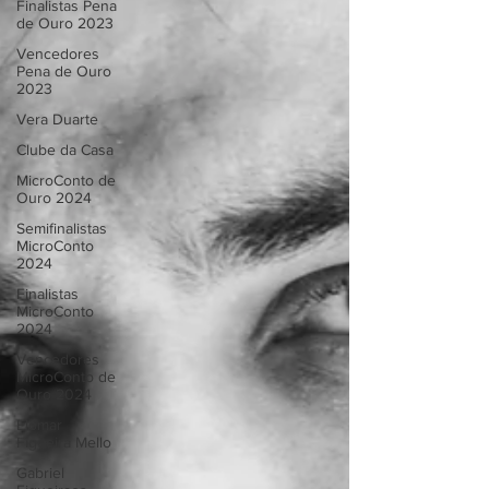
Finalistas Pena
de Ouro 2023
Vencedores
Pena de Ouro
2023
Vera Duarte
Clube da Casa
MicroConto de
Ouro 2024
Semifinalistas
MicroConto
2024
Finalistas
MicroConto
2024
Vencedores
MicroConto de
Ouro 2024
Elomar
Figueira Mello
Gabriel