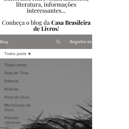
literatura, informações
interessantes...
Conheça o blog da
Casa Brasileira
de Livros
!
Registre-se
Blog
Todos posts
Todos posts
Gota de Tinta
Editorial
Notícias
Pena de Ouro
MicroConto de
Ouro
Prêmios
Literários