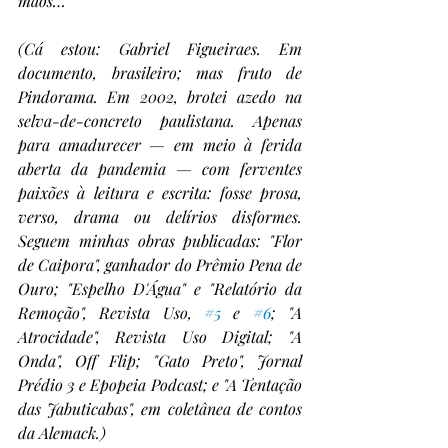
mãos…
(Cá estou: Gabriel Figueiraes. Em 
documento, brasileiro; mas fruto de 
Pindorama. Em 2002, brotei azedo na 
selva-de-concreto paulistana. Apenas 
para amadurecer — em meio à ferida 
aberta da pandemia — com ferventes 
paixões à leitura e escrita: fosse prosa, 
verso, drama ou delírios disformes. 
Seguem minhas obras publicadas: "Flor 
de Caipora", ganhador do Prêmio Pena de 
Ouro; "Espelho D'Água" e "Relatório da 
Remoção", Revista Uso, 
#5
 e 
#6
; "A 
Atrocidade", Revista Uso Digital; "A 
Onda", Off Flip; "Gato Preto", Jornal 
Prédio 3 e Epopeia Podcast; e "A Tentação 
das Jabuticabas", em coletânea de contos 
da Alemack.)