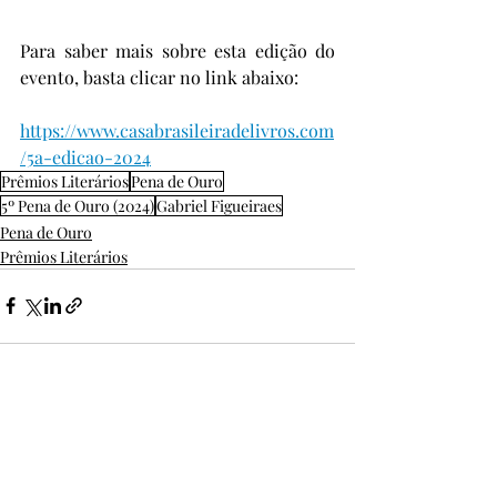
Para saber mais sobre esta edição do 
evento, basta clicar no link abaixo:
https://www.casabrasileiradelivros.com
/5a-edicao-2024
Prêmios Literários
Pena de Ouro
5º Pena de Ouro (2024)
Gabriel Figueiraes
Pena de Ouro
Prêmios Literários
Posts Relacionados
Ver tudo