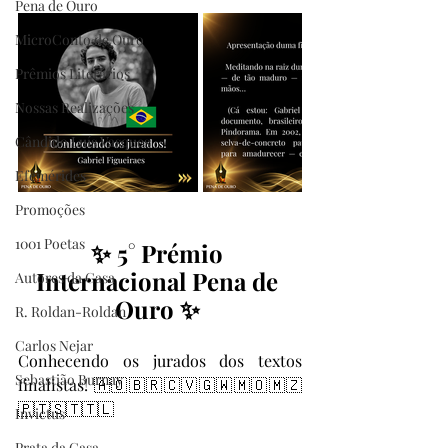
Pena de Ouro
MicroConto de Ouro
Prêmios Literários
Nossas Realizações
Cândido Luís Vasques
Efemérides
Promoções
1001 Poetas
✨ 5° Prémio 
Internacional Pena de 
Autores da Casa
Ouro ✨ 
R. Roldan-Roldan
Carlos Nejar
Conhecendo os jurados dos textos 
Sebastião Burnay
finalistas! 🇦🇴🇧🇷🇨🇻🇬🇼🇲🇴🇲🇿
🇵🇹🇸🇹🇹🇱
Invictus
Prata da Casa