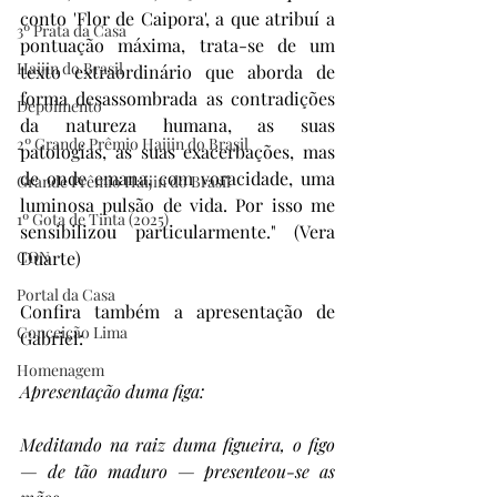
conto 'Flor de Caipora', a que atribuí a 
3º Prata da Casa
pontuação máxima, trata-se de um 
Haijin do Brasil
texto extraordinário que aborda de 
forma desassombrada as contradições 
Depoimento
da natureza humana, as suas 
2º Grande Prêmio Haijin do Brasil
patologias, as suas exacerbações, mas 
de onde emana, com voracidade, uma 
Grande Prêmio Haijin do Brasil
luminosa pulsão de vida. Por isso me 
1º Gota de Tinta (2025)
sensibilizou particularmente." (Vera 
CON
Duarte)
Portal da Casa
Confira também a apresentação de 
Conceição Lima
Gabriel:
Homenagem
Apresentação duma figa:
Meditando na raiz duma figueira, o figo 
— de tão maduro — presenteou-se as 