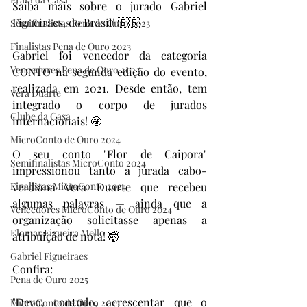
Saiba mais sobre o jurado Gabriel 
Figueiraes, do Brasil! 🇧🇷
Semifinalistas Pena de Ouro 2023
Finalistas Pena de Ouro 2023
Gabriel foi vencedor da categoria 
Vencedores Pena de Ouro 2023
CONTO na segunda edição do evento, 
realizada em 2021. Desde então, tem 
Vera Duarte
integrado o corpo de jurados 
Clube da Casa
internacionais! 🤩
MicroConto de Ouro 2024
O seu conto "Flor de Caipora" 
Semifinalistas MicroConto 2024
impressionou tanto a jurada cabo-
Finalistas MicroConto 2024
verdiana Vera Duarte que recebeu 
algumas palavras — ainda que a 
Vencedores MicroConto de Ouro 2024
organização solicitasse apenas a 
Elomar Figueira Mello
atribuição de nota! 🤯
Gabriel Figueiraes
Confira:
Pena de Ouro 2025
"Devo, contudo, acrescentar que o 
MicroConto de Ouro 2025