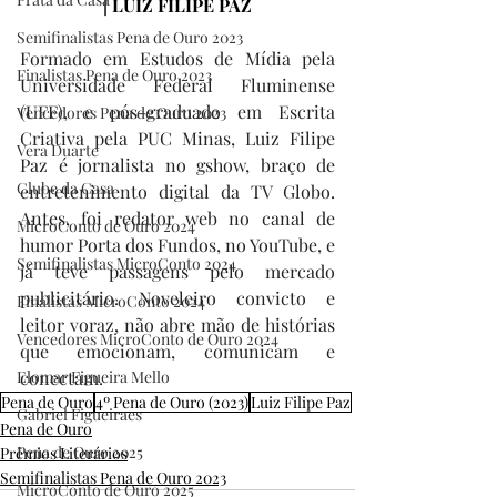
| LUIZ FILIPE PAZ
Semifinalistas Pena de Ouro 2023
Formado em Estudos de Mídia pela 
Finalistas Pena de Ouro 2023
Universidade Federal Fluminense 
(UFF), e pós-graduado em Escrita 
Vencedores Pena de Ouro 2023
Criativa pela PUC Minas, Luiz Filipe 
Vera Duarte
Paz é jornalista no gshow, braço de 
Clube da Casa
entretenimento digital da TV Globo. 
Antes, foi redator web no canal de 
MicroConto de Ouro 2024
humor Porta dos Fundos, no YouTube, e 
Semifinalistas MicroConto 2024
já teve passagens pelo mercado 
publicitário. Noveleiro convicto e 
Finalistas MicroConto 2024
leitor voraz, não abre mão de histórias 
Vencedores MicroConto de Ouro 2024
que emocionam, comunicam e 
Elomar Figueira Mello
conectam.
Pena de Ouro
4º Pena de Ouro (2023)
Luiz Filipe Paz
Gabriel Figueiraes
Pena de Ouro
Pena de Ouro 2025
Prêmios Literários
Semifinalistas Pena de Ouro 2023
MicroConto de Ouro 2025