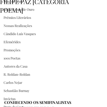
FILIPE PAZ [CATEGORIA
Pena de Ouro
POEMA]
MicroConto de Ouro
Prêmios Literários
Nossas Realizações
Cândido Luís Vasques
Efemérides
Promoções
1001 Poetas
Autores da Casa
R. Roldan-Roldan
Carlos Nejar
Sebastião Burnay
Invictus
CONHECENDO OS SEMIFINALISTAS 
Prata da Casa