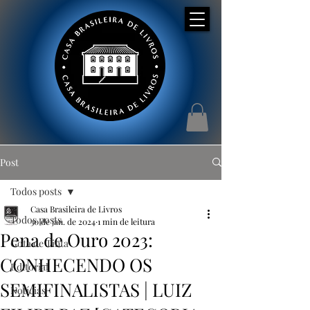
Post
Todos posts
Casa Brasileira de Livros
Todos posts
30 de jan. de 2024
1 min de leitura
Pena de Ouro 2023:
Gota de Tinta
CONHECENDO OS
Editorial
SEMIFINALISTAS | LUIZ
Notícias