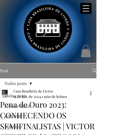
Post
Todos posts
Casa Brasileira de Livros
Todos posts
19 de jan. de 2024
1 min de leitura
Pena de Ouro 2023:
Gota de Tinta
CONHECENDO OS
Editorial
SEMIFINALISTAS | VICTOR
Notícias